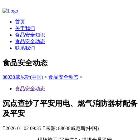
首页
关于我们
食品安全知识
食品安全动态
联系我们
食品安全动态
88038威尼斯(中国)
>
食品安全动态
>
食品安全动态
沉点查抄了平安用电、燃气消防器材配备
及平安

2026-01-02 09:35

来源: 88038威尼斯(中国)
现场施工“平安关”；提拔全员平安