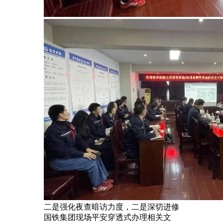
二是强化夜查暗访力度，二是深切进修
国铁集团现场平安穿透式办理相关文