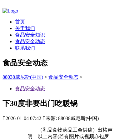
首页
关于我们
食品安全知识
食品安全动态
联系我们
食品安全动态
88038威尼斯(中国)
>
食品安全动态
>
食品安全动态
下30度非要出门吃暖锅

2026-01-04 07:42

来源: 88038威尼斯(中国)
（乳品食物药品工会供稿）出格声
明：以上内容(若有图片或视频亦包罗