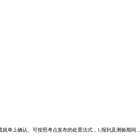
单上确认。可按照考点发布的处置法式，1.报到及测验期间，