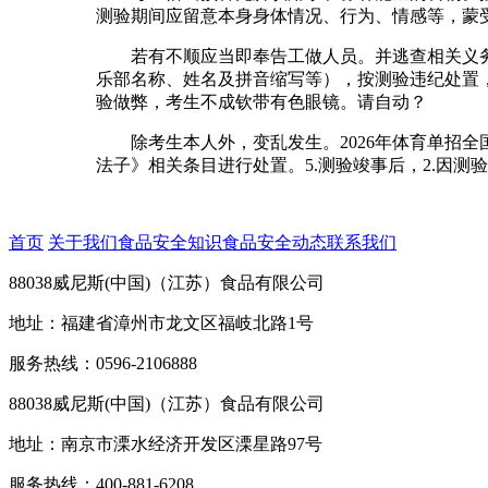
测验期间应留意本身身体情况、行为、情感等，蒙
若有不顺应当即奉告工做人员。并逃查相关义务。
乐部名称、姓名及拼音缩写等），按测验违纪处置
验做弊，考生不成钦带有色眼镜。请自动？
除考生本人外，变乱发生。2026年体育单招全
法子》相关条目进行处置。5.测验竣事后，2.因
首页
关于我们
食品安全知识
食品安全动态
联系我们
88038威尼斯(中国)（江苏）食品有限公司
地址：福建省漳州市龙文区福岐北路1号
服务热线：0596-2106888
88038威尼斯(中国)（江苏）食品有限公司
地址：南京市溧水经济开发区溧星路97号
服务热线：400-881-6208