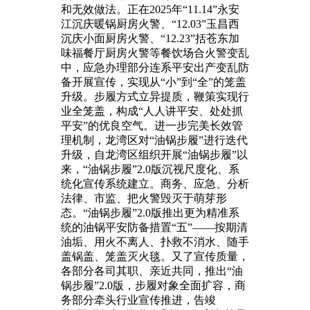
和无效做法。正在2025年“11.14”永安
江沉庆暖锅厨房火警、“12.03”玉昌西
沉庆小面厨房火警、“12.23”括苍东加
味福餐厅厨房火警等餐饮场合火警变乱
中，应急办理部分连系平安出产变乱防
备开展宣传，实现从“小”到“全”的笼盖
升级。步履方式立异提质，鞭策实现行
业全笼盖，构成“人人讲平安、处处抓
平安”的优良空气。进一步完美长效管
理机制，龙湾区对“油锅步履”进行迭代
升级，自龙湾区组织开展“油锅步履”以
来，“油锅步履”2.0版沉视尺度化、系
统化宣传系统建立。商务、应急、分析
法律、市监、把火警毁灭于萌芽形
态。“油锅步履”2.0版推出更为精准系
统的油锅平安防备措置“五”——按期清
油垢、用火不离人、扑救不消水、随手
盖锅盖、笼盖灭火毯。又了宣传质量，
各部分各司其职、亲近共同，推出“油
锅步履”2.0版，步履对象全面扩容，商
务部分牵头行业宣传推进，告竣