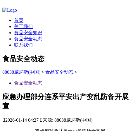
首页
关于我们
食品安全知识
食品安全动态
联系我们
食品安全动态
88038威尼斯(中国)
>
食品安全动态
>
食品安全动态
应急办理部分连系平安出产变乱防备开展
宣

2026-01-14 04:27

来源: 88038威尼斯(中国)
将步履对象从单一小餐饮场合拓展