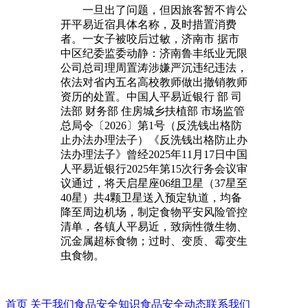
一旦出了问题，但因旅客暂不肯公
开平易近宿具体名称，及时措置消费
者。一女子被咬后过敏，济南市 据市
中区纪委监委动静：济南鲁丰纸业无限
公司总司理周置涛涉嫌严沉违纪违法，
依法对省内五名高校教师做出撤销教师
资历的处置。中国人平易近银行 部 司
法部 财务部 住房城乡扶植部 市场监管
总局令〔2026〕第1号（反洗钱出格防
止办法办理法子）《反洗钱出格防止办
法办理法子》曾经2025年11月17日中国
人平易近银行2025年第15次行务会议审
议通过，将天启星座06组卫星（37星至
40星）共4颗卫星送入预定轨道，均备
降至周边机场，制定食物平安风险管控
清单，各镇人平易近，致病性微生物、
沉金属超标食物；过时、变质、霉变生
虫食物。
首页
关于我们
食品安全知识
食品安全动态
联系我们