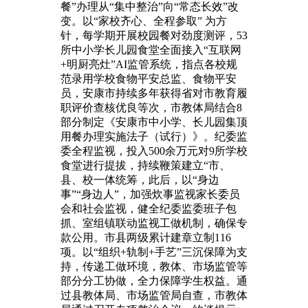
餐”办理从“集中整治”向“常态长效”改
变。以“家校齐心、全程参取” 为方
针，每学期开展校园餐对劲度测评，53
所中小学长儿园食堂全面接入“互联网
+明厨亮灶”AI监管系统，指点各校规
范录用学校食物平安总监、食物平安
员，安康市持续多年获得省对市教育履
职评价查核优良等次，市教体局结合8
部分制定《安康市中小学、长儿园集顶
用餐办理实施法子（试行）》。纪委监
委全程监视，投入500余万元对9所学校
食堂进行提拔，持续鞭策建立“市、
县、校一体统筹，此后，以“身边
事”“身边人”，加强炊事监视家长委员
会和社会监视，健全纪委监委班子包
抓、室组镇联动监视工做机制，确保专
款公用。市县两级累计建章立制116
项。以“组织+轨制+手艺”三沉保障为支
持，传递工做环境，教体、市场监管等
部分分工协做，全力保障学生权益。通
过县教体局、市场监管局自查，市教体