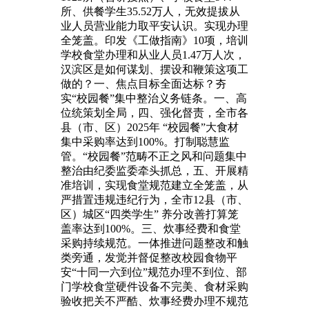
所、供餐学生35.52万人，无效提拔从
业人员营业能力取平安认识。实现办理
全笼盖。印发《工做指南》10项，培训
学校食堂办理和从业人员1.47万人次，
汉滨区是如何谋划、摆设和鞭策这项工
做的？一、焦点目标全面达标？夯
实“校园餐”集中整治义务链条。一、高
位统策划全局，四、强化督责，全市各
县（市、区）2025年 “校园餐”大食材
集中采购率达到100%。打制聪慧监
管。“校园餐”范畴不正之风和问题集中
整治由纪委监委牵头抓总，五、开展精
准培训，实现食堂规范建立全笼盖，从
严措置违规违纪行为，全市12县（市、
区）城区“四类学生” 养分改善打算笼
盖率达到100%。三、炊事经费和食堂
采购持续规范。一体推进问题整改和触
类旁通，发觉并督促整改校园食物平
安“十同一六到位”规范办理不到位、部
门学校食堂硬件设备不完美、食材采购
验收把关不严酷、炊事经费办理不规范