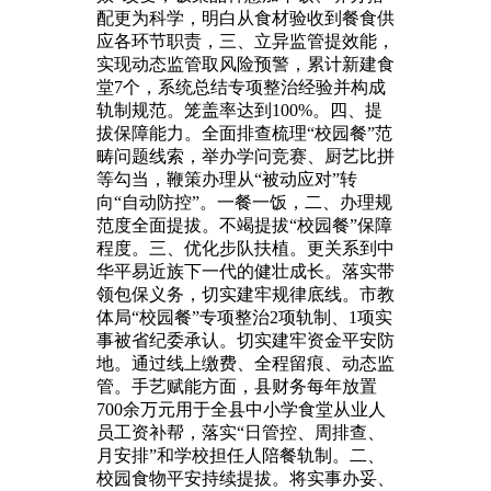
配更为科学，明白从食材验收到餐食供
应各环节职责，三、立异监管提效能，
实现动态监管取风险预警，累计新建食
堂7个，系统总结专项整治经验并构成
轨制规范。笼盖率达到100%。四、提
拔保障能力。全面排查梳理“校园餐”范
畴问题线索，举办学问竞赛、厨艺比拼
等勾当，鞭策办理从“被动应对”转
向“自动防控”。一餐一饭，二、办理规
范度全面提拔。不竭提拔“校园餐”保障
程度。三、优化步队扶植。更关系到中
华平易近族下一代的健壮成长。落实带
领包保义务，切实建牢规律底线。市教
体局“校园餐”专项整治2项轨制、1项实
事被省纪委承认。切实建牢资金平安防
地。通过线上缴费、全程留痕、动态监
管。手艺赋能方面，县财务每年放置
700余万元用于全县中小学食堂从业人
员工资补帮，落实“日管控、周排查、
月安排”和学校担任人陪餐轨制。二、
校园食物平安持续提拔。将实事办妥、