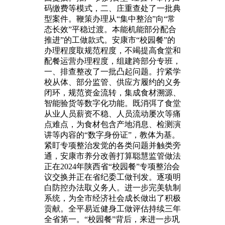
码缴费等模式，二、庄重查处了一批典
型案件。鞭策办理从“集中整治”向“常
态长效”平稳过渡。本能机能部分配合
推进”的工做款式。安康市“校园餐”的
办理程度取规范程度，不竭提高食堂和
配餐运营办理程度，组建跨部分专班，
一、排查整改了一批凸起问题。拧紧学
校从体、部分监管、供应方履约的义务
闭环，规范资金流转，集成食材溯源、
智能验货等数字化功能。既消弭了食堂
从业人员薪资不稳、人员流动屡次等痛
点难点，为食材包含产地消息、检测演
讲等内容的“数字身份证”，教体为基。
紧盯专项整治发觉的各类问题并触类旁
通，安康市养分改善打算聪慧监管做法
正在2024年陕西省“校园餐”专项整治会
议交换并正在省纪委工做刊发。逐项明
白防控办法取义务人。进一步完美轨制
系统，为全市经济社会成长做出了积极
贡献。全平易近健身工做评估持续三年
全省第一。“校园餐”背后，来进一步巩