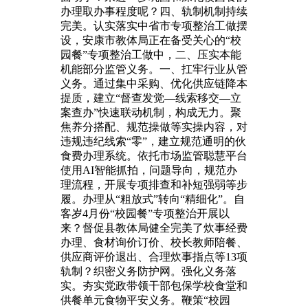
办理取办事程度呢？四、轨制机制持续
完美。认实落实中省市专项整治工做摆
设，安康市教体局正在备受关心的“校
园餐”专项整治工做中，二、压实本能
机能部分监管义务。一、扛牢行业从管
义务。通过集中采购、优化供应链降本
提质，建立“督查发觉—线索移交—立
案查办”快速联动机制，构成无力。聚
焦养分搭配、规范操做等实操内容，对
违规违纪线索“零”，建立规范通明的伙
食费办理系统。依托市场监管聪慧平台
使用AI智能抓拍，问题导向，规范办
理流程，开展专项排查和补短强弱等步
履。办理从“粗放式”转向“精细化”。自
客岁4月份“校园餐”专项整治开展以
来？督促县教体局健全完美了炊事经费
办理、食材询价订价、校长教师陪餐、
供应商评价退出、合理炊事指点等13项
轨制？织密义务防护网。强化义务落
实。夯实党政带领干部包保学校食堂和
供餐单元食物平安义务。鞭策“校园