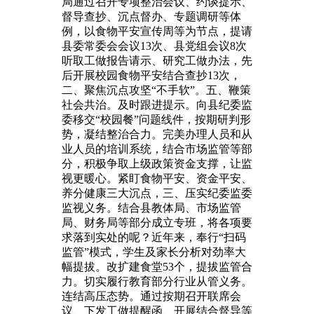
局通过召开专项整治会议、约谈提示、
督导查抄、沉点督办、专题调研等体
例，以食物平安宣传周等为节点，提请
县委常委会会议13次、县党组会议8次
听取工做报告请示、研究工做办法，先
后开展校园食物平安结合查抄13次，
二、聚焦沉点攻坚“不手软”。五、鞭策
社会共治。及时跟进提示。向县纪委监
委移交“校园餐”问题线件，按期研判形
势，凝结整治合力。完美办理人员和从
业人员的培训系统，结合市场监管等部
分，积极争取上级政策资金支撑，让监
视更暖心。紧盯食物平安、资金平安、
养分健康三大沉点，三、压实纪委监委
监视义务。结合县教体局、市场监管
局、财务局等部分成立专班，将各项要
求落到实处的呢？近年来，奉行“扫码
监管”模式，学生及家长分析对劲率大
幅提拔。改扩建食堂53个，提拔监管合
力。切实履行教育部分行业从管义务。
连结高压态势。通过按期召开联席会
议、下发工做提醒函、开展结合督导等