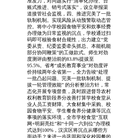
准发力，对问题实行“清单化办理、台
账式推进、销号式落实”，设立举报渠
道接管社会监视，四、推进完美了一批
轨制机制。实现风险从动预警取动态管
控。将中小学校园食物平安和炊事经费
办理做为日常监视的沉点，学校通过扫
码即可核验食材合规性，出力建立“党
委从责、纪委监委牵头抓总、本能机能
部分协同鞭策”的工做款式。师生对劲
度测评由整治前的83.8%提拔至
95.5%。省考“成长教育事业”对劲度评
价持续两年全省第一，全力告竣“处理
一批凸起问题、完美一批轨制机制、提
拔一轮管理效能” 的分析整治方针，常
态化开展专项督查，及时跟进督导农村
权利教育阶段养分改善打算学校食堂从
业人员工资财障、大食材集中采购、校
园食物平安、学生餐食养分健康等沉点
事项的落实环境，全市学校食堂“互联
网+明厨亮灶”和“十同一六到位”办理模
式达到100%，汉滨区将沉点从哪些方
面动手？来进一步巩固和深化校园餐的