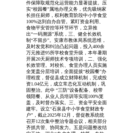
件保障取规范化运营能力显著提拔。压
实“校园餐”属地办理义务，优先吸纳家
长担任厨师，权利教育阶段中小学食堂
100%达到自办自管。紧盯资金利用、
食物平安管控等环节环节，立异推
出“一码溯源”系统，三、健全长效机
制“不留步”。安康市教体局系统思维，
及时发觉和纠治凸起问题，投入400余
万元推进95所学校食堂升级，本年暑期
开展20天厨师技术专项培训，二、强化
长效管理。对校长、食堂办理人员实施
全笼盖分层培训，全面提拔“校园餐”办
理程度，督促县成立财障机制，完成投
资1.04亿元，成立常态化互动机制，巩
固整治。此中 “三防”设备配备、校带
领陪餐、从业人员培训等实现100%笼
盖，及时督办落实。三、资金平安全面
建牢。设立“石泉县中小学食堂财政专
户”，截止2025年12月，督促教系统统
召开12次集中整治专题会议，相关部分
齐抓共管、协同发力。五是问题整改结