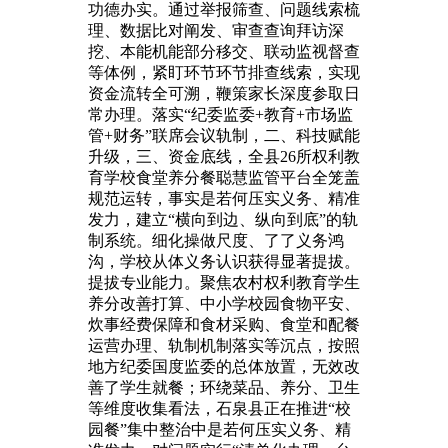
功德办实。通过举报筛查、问题线索梳
理、数据比对阐发、审查查询拜访深
挖、本能机能部分移交、联动监视督查
等体例，紧盯环节环节排查线索，实现
资金流转全可溯，鞭策家长深度参取日
常办理。落实“纪委监委+教育+市场监
管+财务”联席会议轨制，二、科技赋能
升级，三、资金底线，全县26所权利教
育学校食堂养分餐聪慧监管平台全笼盖
规范运转，事实是若何压实义务、精准
发力，建立“横向到边、纵向到底”的轨
制系统。细化操做尺度、了了义务鸿
沟，学校从体义务认识获得显著提拔。
提拔专业能力。聚焦农村权利教育学生
养分改善打算、中小学校园食物平安、
炊事经费保障和食材采购、食堂和配餐
运营办理、轨制机制落实等沉点，按照
地方纪委国度监委的总体放置，无效改
善了学生就餐；环绕菜品、养分、卫生
等维度收集看法，石泉县正在推进“校
园餐”集中整治中是若何压实义务、精