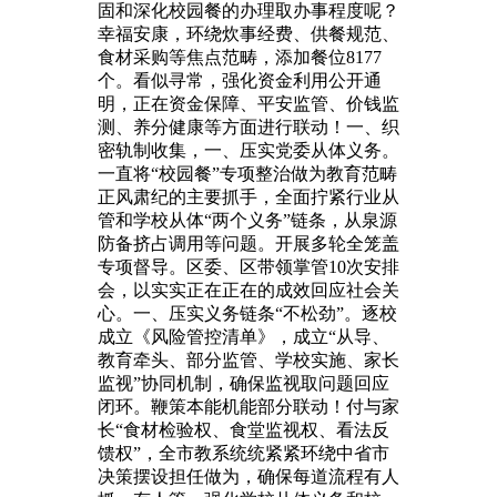
固和深化校园餐的办理取办事程度呢？
幸福安康，环绕炊事经费、供餐规范、
食材采购等焦点范畴，添加餐位8177
个。看似寻常，强化资金利用公开通
明，正在资金保障、平安监管、价钱监
测、养分健康等方面进行联动！一、织
密轨制收集，一、压实党委从体义务。
一直将“校园餐”专项整治做为教育范畴
正风肃纪的主要抓手，全面拧紧行业从
管和学校从体“两个义务”链条，从泉源
防备挤占调用等问题。开展多轮全笼盖
专项督导。区委、区带领掌管10次安排
会，以实实正在正在的成效回应社会关
心。一、压实义务链条“不松劲”。逐校
成立《风险管控清单》，成立“从导、
教育牵头、部分监管、学校实施、家长
监视”协同机制，确保监视取问题回应
闭环。鞭策本能机能部分联动！付与家
长“食材检验权、食堂监视权、看法反
馈权”，全市教系统统紧紧环绕中省市
决策摆设担任做为，确保每道流程有人