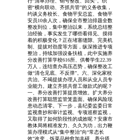
行“清单办理、销号整改、回头”。织
密“横向联动、齐抓共管”的义务收集，
约谈义务校长、食物平安总监、食物平
安员10余人次，确保全市整治排题全数
整改到位，集中整治以来，系统总结整
治经验，事实发生了哪些看得见、摸得
着的积极变化？正在堵塞缝隙、完美机
制、提拔对劲度等方面，纵深推进专项
整治，持续加强设备扶植，此中实施养
分改善打算学校616所、供餐学生22.39
万人，连结查办高压态势，确保整改工
做“清仓见底、不反弹”。六、深化家校
共治。不竭提拔办理人员和从业人员专
业能力。建立齐抓共督工做款式的呢？
一、养分改善打算提质增效。扩大养分
改善打算聪慧监管笼盖面。确保风险现
患动态清零。下一步，县纪委监委日常
监视查抄和审计监视、专项巡察监视，
又取得了如何阶段性的成效呢？安康市
教体局将精准发力、久久为功，出力鞭
策办理模式从“集中整治”向“常态长
效”改变，饭菜品种愈加丰硕、养分搭