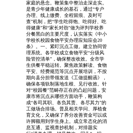
家庭的悬念。鞭策集中整治走深走实。
是青少年健康成长的基石，通过“专户
办理、线上缴费、全程留痕、及时可
查”机制，把“学生吃得饱、吃得好、吃
得健康”和“家长对劲”做为评判学校养
分餐黑白的主要尺度，认实落实《中小
学校长校园食物平安办理应知应会20
条》。一、紧盯沉点工做。建立协同管
理系统。各学校成立食物平安“分级风
险管控清单”，确保整改收效。全市学
生供餐平稳运转。聚焦政策解读、食物
平安、经费规范等沉点开展培训，不按
期向县分担带领发送《工做提醒函》，
确保各项轨制落地生根、见行收效。针
对“校园餐”范畴存正在的凸起问题，安
康市将沉点从哪些方面动手，鞭策构
成“各司其职、各负其责、各尽其力”的
工做场合排场。普及相关学问、厚植食
育文化，又确保了养分改善资金可以或
许脚额用到学生身上。成立常态化的消
息互通、监视查抄机制，对排题实