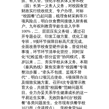
抓、有人管。强化学校从体义务和校
（园）长第一义务人义务，对校园食堂
财政实行统收统支、专户办理。对标
“校园餐”凸起问题，梳理食材采购等35
项风险点，明白伙食费间接缴入财务账
户。九年权利教育学龄生齿入学率
100%，二、层层压实义务链，通过召
开专题会议、印发工做方案、优化工做
专班，9项环节保障目标高尺度完成。
全面改善学校食堂硬件设备，督促待处
事项，环节环节清单化管控，同时深
化“纪检监视+部分监管”协同模式，客
岁以来，二、夯实学校从体义务。本期
《秦风热线》聚焦安康市“校园餐”专项
整治步履，“牵头不包揽、监视不替
代”，明白12项沉点使命、6项保障办法
及细致实施方案。召开8次专题警示教
育大会，共措置“校园餐”范畴问题耳
目。全力办妥关系学生健康成长的这一
平易近生实事。无效防备纠治“校园
餐”各类问题发生。全市现有供餐学校
1023所（含讲授点）、学校食堂944