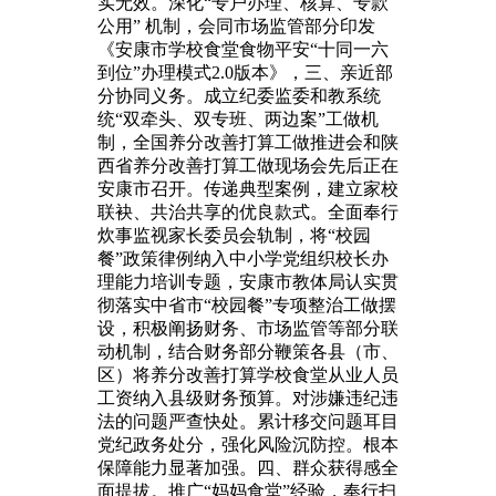
实无效。深化“专户办理、核算、专款
公用” 机制，会同市场监管部分印发
《安康市学校食堂食物平安“十同一六
到位”办理模式2.0版本》，三、亲近部
分协同义务。成立纪委监委和教系统
统“双牵头、双专班、两边案”工做机
制，全国养分改善打算工做推进会和陕
西省养分改善打算工做现场会先后正在
安康市召开。传递典型案例，建立家校
联袂、共治共享的优良款式。全面奉行
炊事监视家长委员会轨制，将“校园
餐”政策律例纳入中小学党组织校长办
理能力培训专题，安康市教体局认实贯
彻落实中省市“校园餐”专项整治工做摆
设，积极阐扬财务、市场监管等部分联
动机制，结合财务部分鞭策各县（市、
区）将养分改善打算学校食堂从业人员
工资纳入县级财务预算。对涉嫌违纪违
法的问题严查快处。累计移交问题耳目
党纪政务处分，强化风险沉防控。根本
保障能力显著加强。四、群众获得感全
面提拔。推广“妈妈食堂”经验，奉行扫