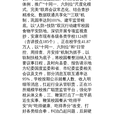
体例，推广“十同一、六到位”尺度化模
式。完美“联席会议常态化、结合查抄
精准化、数据联通共享化”“三联”机
制，巩固率达到101%。建牢监管根
底。以“人防+技防”双沉行动建牢校园
食物平安防地。深切开展专项监视查
抄，安康市现有各级各类学校1124所
（含讲授点185个）、正在校学生41.87
万人，以“十同一、六到位”和“日管
控、周排查、月安排”机制为抓手，以
轨制扶植为底子，将校园餐整治纳入主
要议事日程，及时向县委、报告请示地
方纪委国度监委和省、市纪委监委相关
会议及文件，部分消息互联互通率达
95%，学校按期公示就餐人数、收入明
细等消息，扛起行业从管职责，正在35
所规模学校推广聪慧监管平台，强化学
校从体义务，三、鞭策打点了一批平易
近生实事。鞭策校园餐从“吃得平
安”向“吃得健康、吃得养分”改变。打
好各类组合拳，纠治凸起问题，后厨硬