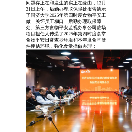
问题存正在和发生的实正在缘由，12月
31日上午，后勤办理取保障处报告请示
了同济大学2025年第四时度食物平安工
做，关怀员工糊口，后勤办理取保障
处、第三方食物平安监视办事公司驻场
项目担任人传递了2025年第四时度食堂
食物平安日常查抄环境和本年度食堂硬
件评估环境，强化食堂操做办理；