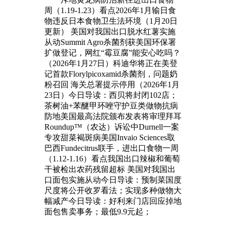
周（1.19-1.23）看点2026年1月输日食
物违反日本食物卫生法环境（1月20日
更新） 美国对我国出口脱水红薯实施
从动Summit Agro杀菌剂获美国环保署
扩做登记，网红“霉豆腐”能安心吃吗？
（2026年1月27日）科迪华将正在美登
记首款Florylpicoxamid杀菌剂，问题奶
粉召回 海关总署提示停用（2026年1月
23日）今日导读：西贝将封闭102店；
茶树油+苯醚甲环唑守护豆类做物抗病
防地美国最高法院颁布发表将审理拜耳
Roundup™（农达）诉讼中Durnell一案
专攻甜菜褐斑病美国Invaio Sciences取
巴西Fundecitrus联手，进出口食物一周
（1.12-1.16）看点我国出口辣椒和葡萄
干被检出农药残留超标 美国对我国出
口面包实施从动今日导读：预制菜国度
尺度将公开收罗看法；实现多种做物大
幅减产今日导读：好利来门店回应掉地
面包售卖事务；最低9.9元起；