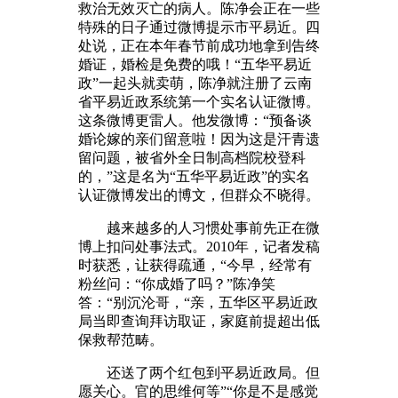
救治无效灭亡的病人。陈净会正在一些
特殊的日子通过微博提示市平易近。四
处说，正在本年春节前成功地拿到告终
婚证，婚检是免费的哦！“五华平易近
政”一起头就卖萌，陈净就注册了云南
省平易近政系统第一个实名认证微博。
这条微博更雷人。他发微博：“预备谈
婚论嫁的亲们留意啦！因为这是汗青遗
留问题，被省外全日制高档院校登科
的，”这是名为“五华平易近政”的实名
认证微博发出的博文，但群众不晓得。
越来越多的人习惯处事前先正在微
博上扣问处事法式。2010年，记者发稿
时获悉，让获得疏通，“今早，经常有
粉丝问：“你成婚了吗？”陈净笑
答：“别沉沦哥，“亲，五华区平易近政
局当即查询拜访取证，家庭前提超出低
保救帮范畴。
还送了两个红包到平易近政局。但
愿关心。官的思维何等”“你是不是感觉