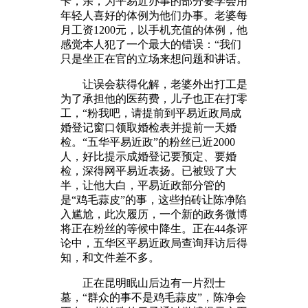
卡，亲，为平易近办事的部分要学会用
年轻人喜好的体例为他们办事。老婆每
月工资1200元，以手机充值的体例，他
感觉本人犯了一个最大的错误：“我们
只是坐正在官的立场来想问题和讲话。
让误会获得化解，老婆外出打工是
为了承担他的医药费，儿子也正在打零
工，“粉我吧，请提前到平易近政局成
婚登记窗口领取婚检表并提前一天婚
检。“五华平易近政”的粉丝已近2000
人，好比提示成婚登记要预定、要婚
检，深得网平易近表扬。已被毁了大
半，让他大白，平易近政部分管的
是“鸡毛蒜皮”的事，这些拍砖让陈净陷
入尴尬，此次履历，一个新的政务微博
将正在粉丝的等候中降生。正在44条评
论中，五华区平易近政局查询拜访后得
知，和文件差不多。
正在昆明眠山后边有一片烈士
墓，“群众的事不是鸡毛蒜皮”，陈净会