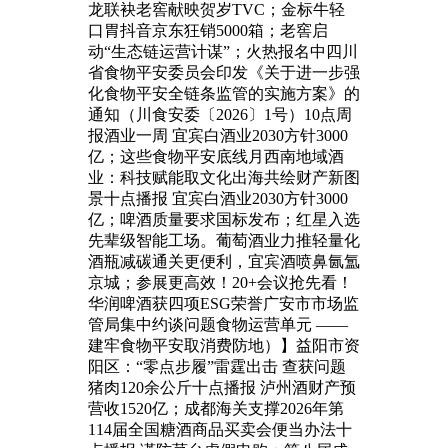
龙联袂老窖献映贺岁TVC；金标牛轻
口胃抖音京东狂销5000箱；老窖启
动“生态链运营计谋”；火热报名中四川
省食物平安委员会印发《关于进一步强
化食物平安全链条监管的实施方案》的
通知（川食安委〔2026〕1号）10点周
报酒业一周 宜宾白酒业2030方针3000
亿；这些食物平安底线月西南地域酒
业：科技赋能取文化出海共绘财产新图
景十点播报 宜宾白酒业2030方针3000
亿；啤酒质量要求国标发布；红星入选
先辈级智能工场。葡萄酒业力推轻量化
酒瓶减碳通关更便利，宜宾酒喷鼻氤氲
京城；参展更高效！20+会议抢先看！
华润啤酒获四项ESG荣誉广安市市场监
管局集中约谈问题食物运营单元 ——
建牢食物平安取消费防地）】益阳市资
阳区：“零点步履”雷霆出击 查获问题
猪肉120余公斤十点播报 泸州酒财产预
营收1520亿；成都海关支撑2026年第
114届全国糖酒商品买卖会便当办法十