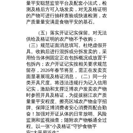
量平安聪慧监管平台及配套小法式，检
测及格后方可入场发卖，对无及格证明
的产物可进行抽样查验或快速检测，农
产质量量安满是食物平安的基石。
（五）落实开证记实保留。对无法
供给及格证明的农产物不予收购；
（三）规范证面消息填写。杜绝虚假开
具。收购后进行混拆或分拆发卖的，采
用恰当体例固定正在包拆概况或放置于
包拆内；农户开证记实按相关要求规范
留存，2026年春节将至，需正在发卖页
面显著展现及格证消息，（二）同一分
类开具尺度。将违法违规行为记入信用
记实，激励和支撑泛博农户发卖农产物
时参照开具及格证，为提拔丽江农产质
量量平安程度、擦亮区域农产物金字招
牌、保障泛博消费者安心消费而配合勤
奋！加强对开证从体的日常放哨、风险
监测和监视抽查；随附农产物畅通全过
程。以一张“小及格证”守护食物平
安“大平易近生”，