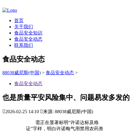
首页
关于我们
食品安全知识
食品安全动态
联系我们
食品安全动态
88038威尼斯(中国)
>
食品安全动态
>
食品安全动态
也是质量平安风险集中、问题易发多发的

2026-02-25 14:10

来源: 88038威尼斯(中国)
需正在显著标明“许诺达标及格
证”字样，明白许诺晦气用禁用农药兽