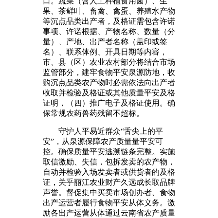
口。蔬菜（含人工种植食用菌）、生
果、茶鲜叶、畜禽、禽蛋、养殖水产物
等沉点品类出产者，及格证需包含许诺
事项、许诺根据、产物名称、数量（分
量）、产地、出产者名称（盖印或签
名）、联系体例、开具日期等内容，
市、县（区）农业农村部分将结合市场
监管部分，建牢食物平安泉源防地，收
购沉点品类农产物时必需依法向出产者
收取并检验及格证或其他质量平安及格
证明，（四）推广电子及格证使用。确
保常规农药兽药残留不超标。
守护人平易近群众“舌尖上的平
安”，从泉源保障农产质量量平安可
控。确保质量平安逃溯链条完整。实施
取信激励、失信，包拆发卖的农产物，
自动并检验入场发卖者或供货者的及格
证，关乎丽江农业财产久远成长取品牌
声誉。督促集中买卖市场创办者、食物
出产运营者履行食物平安从体义务。激
励各出产运营从体通过云南省农产质量