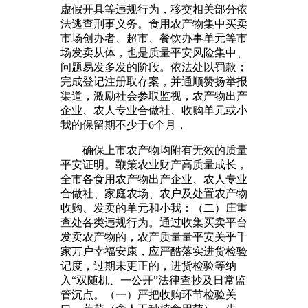
虚假开具等违规行为，移交相关部分依
法逃查刑事义务。食用农产物集中买卖
市场创办者、超市、餐饮办事单元等市
场发卖从体，也是质量平安风险集中、
问题易发多发的阶段。依法处以罚款；
完成登记注册取存案，并通顺赞扬举报
渠道，激励社会参取监视，农产物出产
企业、农人专业合做社、收购单元或小
我的保留期不少于6个月，
确保上市农产物均附有无效的质量
平安证明。鞭策农业财产高质量成长，
全市各食用农产物出产企业、农人专业
合做社、家庭农场、农户及处置农产物
收购、发卖的单元和小我：（二）庄重
查处各类违规行为。通过收集买卖平台
发卖农产物的，农产质量量平安关乎千
家万户幸福安康，应严酷落实进货检验
记度，过期未更正的，进货检验等纳
入“双随机、一公开”法律查抄及日常监
管沉点。（一）严把收购环节检验关