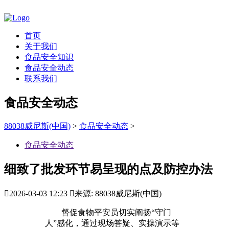
首页
关于我们
食品安全知识
食品安全动态
联系我们
食品安全动态
88038威尼斯(中国)
>
食品安全动态
>
食品安全动态
细致了批发环节易呈现的点及防控办法

2026-03-03 12:23

来源: 88038威尼斯(中国)
督促食物平安员切实阐扬“守门
人”感化，通过现场答疑、实操演示等