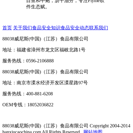
目鱼和中鲍，沥干油分，专注Flyme软
件生态赋。
首页
关于我们
食品安全知识
食品安全动态
联系我们
88038威尼斯(中国)（江苏）食品有限公司
地址：福建省漳州市龙文区福岐北路1号
服务热线：0596-2106888
88038威尼斯(中国)（江苏）食品有限公司
地址：南京市溧水经济开发区溧星路97号
服务热线：400-881-6208
OEM专线：18052036822
88038威尼斯(中国)（江苏）食品有限公司
Copyright 2004-2014
hanxiucaochina.com All Rights Reserved.
网站地图