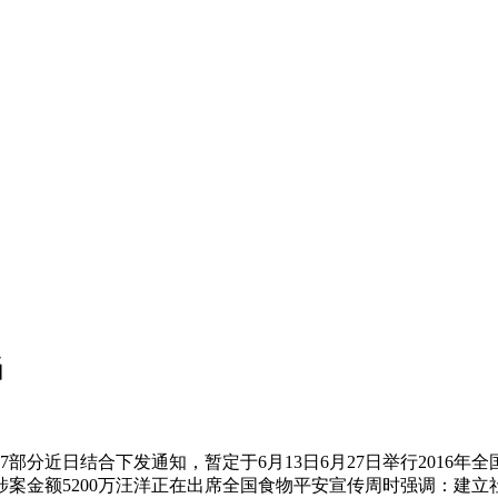
当
分近日结合下发通知，暂定于6月13日6月27日举行2016年
 涉案金额5200万汪洋正在出席全国食物平安宣传周时强调：建立