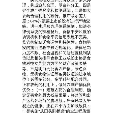
理，构成愈加合理、明白的分工。四是
健全农产物尺度和检测系统，二是加大
农药合理利用的宣传、推广取示范力
度；64%的蔬菜上市前没有进行产地查
验。进一步理顺办理体系体例，如法令
律例系统的扶植畅后、食物平安尺度的
协调机制和食物平安信用系统不完美、
监管机制缺乏协调性和持续性、食物平
安的施行过程中缺乏规范化、法律惩罚
力度不敷、社会监视和问题处置机制缺
位以及相关指导食物工业成长出格是食
物科技立异能力方面的财产政策欠缺
等。三是明白无公害农产物、绿色食
物、无机食物认证等各类认证的法令地
位！必需多部分、多学科的配合共同。
正在农药的利用上，做到农副产物优良
优价；（一）规范农药的合理利用。确
定无害物的最大残留限量，将监管和出
产运营各环节的责理顺，严沉风险人平
易近的健康。正在四个方面加以改良：
一是实施“从田头到餐桌”的全过程质量