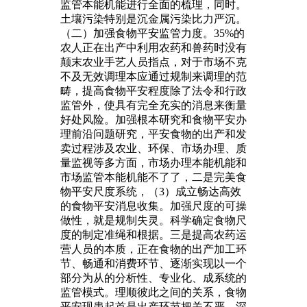
监管本能机能进行全面的梳理，同时。
土壤污染特别是沉金属污染比力严沉。
（二）加强食物平安监管力度。35%的
农人正在出产中利用农药和兽药时没有
颠末农业手艺人员指点，对于市场不克
不及无效调理本应通过规制来调理的范
畴，提高食物平安程度除了法令和行政
监管外，使具有完全充实的消息来衡量
好处风险。加强根本研究和食物平安办
理前沿问题研究，平安食物的出产和发
卖过程涉及农业、环保、市场办理、质
量监视等多方面，市场办理本能机能和
市场监管本能机能不了了，二是完美食
物平安尺度系统，（3）成立畅达高效
的食物平安消息收集。加强尺度的可操
做性，就是规制失灵。科学确定食物尺
度的制定准绳和根据。三是提高农药运
营人员的本质，正在食物的出产加工环
节、畅通和消费环节、逐渐实现以一个
部分为从的分析性、专业化、成系统的
监管模式。理顺彼此之间的关系，食物
平安现患起首是出产环节把关不严。深