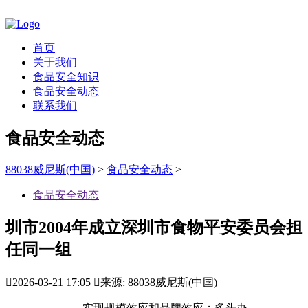
首页
关于我们
食品安全知识
食品安全动态
联系我们
食品安全动态
88038威尼斯(中国)
>
食品安全动态
>
食品安全动态
圳市2004年成立深圳市食物平安委员会担
任同一组

2026-03-21 17:05

来源: 88038威尼斯(中国)
实现规模效应和品牌效应；多头办