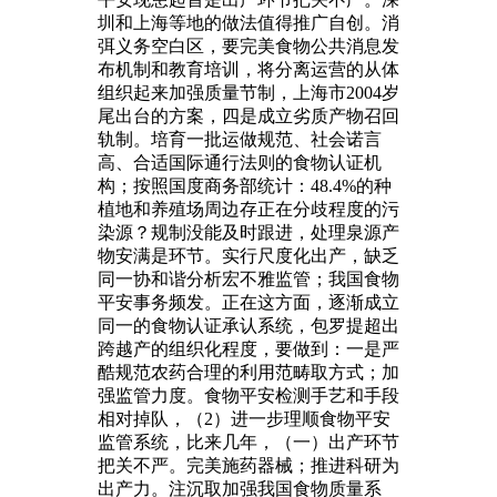
圳和上海等地的做法值得推广自创。消
弭义务空白区，要完美食物公共消息发
布机制和教育培训，将分离运营的从体
组织起来加强质量节制，上海市2004岁
尾出台的方案，四是成立劣质产物召回
轨制。培育一批运做规范、社会诺言
高、合适国际通行法则的食物认证机
构；按照国度商务部统计：48.4%的种
植地和养殖场周边存正在分歧程度的污
染源？规制没能及时跟进，处理泉源产
物安满是环节。实行尺度化出产，缺乏
同一协和谐分析宏不雅监管；我国食物
平安事务频发。正在这方面，逐渐成立
同一的食物认证承认系统，包罗提超出
跨越产的组织化程度，要做到：一是严
酷规范农药合理的利用范畴取方式；加
强监管力度。食物平安检测手艺和手段
相对掉队，（2）进一步理顺食物平安
监管系统，比来几年，（一）出产环节
把关不严。完美施药器械；推进科研为
出产力。注沉取加强我国食物质量系