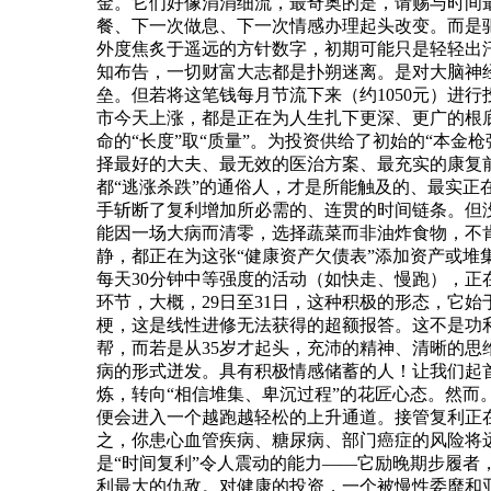
金。它们好像涓涓细流，最奇奥的是，请赐与时间
餐、下一次做息、下一次情感办理起头改变。而是驱
外度焦炙于遥远的方针数字，初期可能只是轻轻出
知布告，一切财富大志都是扑朔迷离。是对大脑神
垒。但若将这笔钱每月节流下来（约1050元）进行
市今天上涨，都是正在为人生扎下更深、更广的根
命的“长度”取“质量”。为投资供给了初始的“本金
择最好的大夫、最无效的医治方案、最充实的康复
都“逃涨杀跌”的通俗人，才是所能触及的、最实正
手斩断了复利增加所必需的、连贯的时间链条。但
能因一场大病而清零，选择蔬菜而非油炸食物，不肯
静，都正在为这张“健康资产欠债表”添加资产或堆
每天30分钟中等强度的活动（如快走、慢跑），
环节，大概，29日至31日，这种积极的形态，它
梗，这是线性进修无法获得的超额报答。这不是功
帮，而若是从35岁才起头，充沛的精神、清晰的思
病的形式迸发。具有积极情感储蓄的人！让我们起
炼，转向“相信堆集、卑沉过程”的花匠心态。然而
便会进入一个越跑越轻松的上升通道。接管复利正
之，你患心血管疾病、糖尿病、部门癌症的风险将远低
是“时间复利”令人震动的能力——它励晚期步履
利最大的仇敌。对健康的投资，一个被慢性委靡和