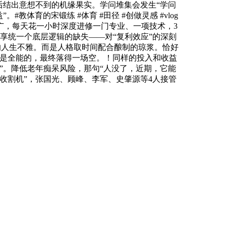
后结出意想不到的机缘果实。学问堆集会发生“学问
育的宋锻练 #体育 #田径 #创做灵感 #vlog
广，每天花一小时深度进修一门专业、一项技术，3
享统一个底层逻辑的缺失——对“复利效应”的深刻
”的人生不雅。而是人格取时间配合酿制的琼浆。恰好
不是全能的，最终落得一场空。！同样的投入和收益
”。降低老年痴呆风险，那句“人没了，近期，它能
收割机”，张国光、顾峰、李军、史肇源等4人接管