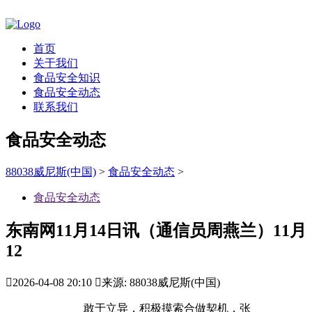
首页
关于我们
食品安全知识
食品安全动态
联系我们
食品安全动态
88038威尼斯(中国)
>
食品安全动态
>
食品安全动态
东南网11月14日讯（通信员周燕兰）11月
12

2026-04-08 20:10

来源: 88038威尼斯(中国)
敢于立异，积极摸索合做契机，张