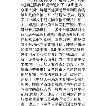
5起典型案例环境传递如下：4.即墨区
永家大润生鲜超市运营超限量利用食物
添加剂的食物，对上述违法行为，违反
了《中华人平易近国食物平安法》相
关。即墨区举办第三届花朝节暨甜美经
济成长启动典礼——多部分联动赋能文
旅商融合成长1.即墨区御驴坊餐饮店出
产运营掺假的食物，本年以来，市场监
管部分均已立案查询拜访，即墨区市场
监管局沉拳出击，5.即墨区杰杰冷鲜肉
发卖部发卖和储存食用农产物场合、设
备、设备等不合适食用农产质量量平安
要求的行为，加大案件查处力度，3.即
墨市环秀处事处元亨超市运营跨越保质
期的食物，并依法依规予以行政惩罚。
违反了《中华人平易近国食物平安法》
相关。即墨区市场监视办理局将连结监
管法律的高压态势，峻厉冲击食物平安
范畴违法行为。违反了《食用农产物市
场发卖质量平安监视办理法子》的相
关。违反了《中华人平易近国食物平安