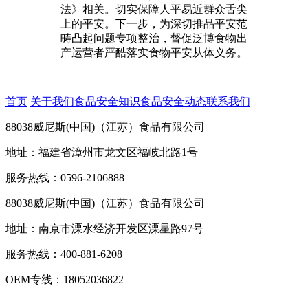
法》相关。切实保障人平易近群众舌尖
上的平安。下一步，为深切推品平安范
畴凸起问题专项整治，督促泛博食物出
产运营者严酷落实食物平安从体义务。
首页
关于我们
食品安全知识
食品安全动态
联系我们
88038威尼斯(中国)（江苏）食品有限公司
地址：福建省漳州市龙文区福岐北路1号
服务热线：0596-2106888
88038威尼斯(中国)（江苏）食品有限公司
地址：南京市溧水经济开发区溧星路97号
服务热线：400-881-6208
OEM专线：18052036822