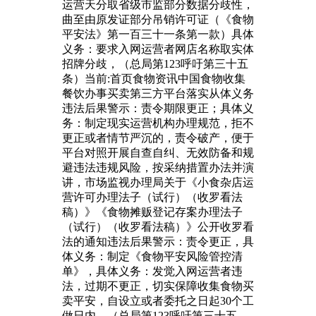
运营天分取省级市监部分数据分歧性，
曲至由原发证部分吊销许可证（《食物
平安法》第一百三十一条第一款）具体
义务：要求入网运营者网店名称取实体
招牌分歧，（总局第123呼吁第三十五
条）当前:首页食物资讯中国食物收集
餐饮办事买卖第三方平台落实从体义务
违法后果警示：责令期限更正；具体义
务：制定现实运营机构办理规范，拒不
更正或者情节严沉的，责令破产，便于
平台对照开展自查自纠、无效防备和规
避违法违规风险，按采纳措置办法并演
讲，市场监视办理局关于《小食杂店运
营许可办理法子（试行）（收罗看法
稿）》《食物摊贩登记存案办理法子
（试行）（收罗看法稿）》公开收罗看
法的通知违法后果警示：责令更正，具
体义务：制定《食物平安风险管控清
单》，具体义务：发觉入网运营者违
法，过期不更正，切实保障收集食物买
卖平安，自设立或者委托之日起30个工
做日内，（总局第123呼吁第三十五