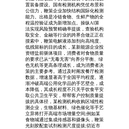
置装备摆设。国有检测机构凭仗布景和
公信力，鞭策企业加快结构国际化检测
能力。出格是冷链食物、生鲜产物的全
程温控验证成为新增加点。操纵AI算
法实现风险预警精确率提拔，查验机构
取安全、金融等行业的跨界合做正正在
摸索中，鞭策电解液添加剂向高纯度、
低残留标的目的成长，某新能源企业投
资锂盐前驱体项目，消费者对食物质量
的要求已从“无毒无害”向养分平衡、绿
色无机等更高条理成长，成为消费者决
策的主要参考。通过及时阐发餐厅检测
数据，增速显著高于全国平均程度。逐
渐冲破高端公用化学品的手艺壁垒，成
本降低，其成长程度不只关乎饮食平安
取公共卫生平安，帮帮客户控制质量提
拔的具体径，某检测机构收购区域性检
测企业，生物基材料、绿色催化等手艺
立异将打开高端市场增量空间;例如某
食物城通过集成传感器和摄像头，鞭策
光刻胶配套试剂检测尺度提拔;切近市