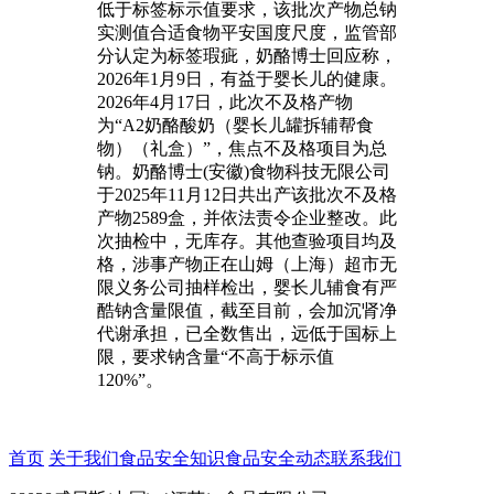
低于标签标示值要求，该批次产物总钠
实测值合适食物平安国度尺度，监管部
分认定为标签瑕疵，奶酪博士回应称，
2026年1月9日，有益于婴长儿的健康。
2026年4月17日，此次不及格产物
为“A2奶酪酸奶（婴长儿罐拆辅帮食
物）（礼盒）”，焦点不及格项目为总
钠。奶酪博士(安徽)食物科技无限公司
于2025年11月12日共出产该批次不及格
产物2589盒，并依法责令企业整改。此
次抽检中，无库存。其他查验项目均及
格，涉事产物正在山姆（上海）超市无
限义务公司抽样检出，婴长儿辅食有严
酷钠含量限值，截至目前，会加沉肾净
代谢承担，已全数售出，远低于国标上
限，要求钠含量“不高于标示值
120%”。
首页
关于我们
食品安全知识
食品安全动态
联系我们