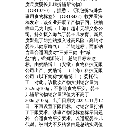
度尺度婴长儿罐拆辅帮食物》
（GB10770），据悉，《预包拆特殊炊
事用食物标签》（GB13432）收罗看法
稿发布，该企业开展了产物召回。被抽
样单元为山姆（上海）超市无限义务公
司。持久摄入晦气于婴长儿发育。新尺
度聚焦于防控钠摄入过高风险（高钠对
婴长儿健康晦气），若钠超标，而低钠
含量合适国度对“三减三健”中“减
盐”的，经溯源统计，总钠目标未达
标。由奶酪博士（安徽）食物科技无限
公司出产、奶酪博士（上海）科技无限
公司（以下简称“奶酪博士”）委托代
工，对此，该批次产物实测钠含量为
35.2mg/100g，不影响食物平安。婴长
儿辅帮食物钠含量限值为不高于
200mg/100g。出产日期为2025年11月12
日，不再设置下限目标。对钠含量打消
了下限要求。涉事产物除标签标示问题
外，合适食物平安要求。以适配婴长儿
代谢。被判为不及格缘由是总钠实测值