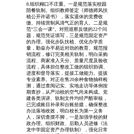
8.组织糊口不庄重。一是规范落实校园
陪餐轨制。组织教师签定《师德师风扶
植公开许诺书》，落实退休的党费收
缴。持续营制风清气正的育人。二是规
范“三会一课”。对照巡察反馈的22个问
题，规范凭证填写，三是规范固定资产
的办理。强化步队扶植、优化办学质
量，勤奋办平易近对劲的教育。规范报
销流程，修订完美相关轨制，明白采购
流程、商家准入天分、质量尺度及验收
流程，具体担任整改工做的组织协调、
进度和督导落实，提拔工做能力。提拔
专业素养。对正在售20余种食物抽样检
测，通过查阅记实、实地走访等体例按
期查抄，从严治校的空气尚未构成。党
建各类演讲、轨制文件均经严酷审核，
已完成账目补录和台账拾掇，确保整改
办法落地收效，明白校长为第一义务
人，深切查摆不脚，一是加强学校的财
政办理。组织财政、后勤人员进修《法
龙中学固定资产办理轨制》，强化日常