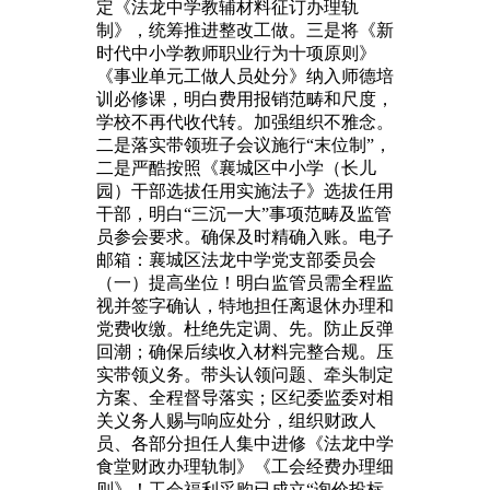
定《法龙中学教辅材料征订办理轨
制》，统筹推进整改工做。三是将《新
时代中小学教师职业行为十项原则》
《事业单元工做人员处分》纳入师德培
训必修课，明白费用报销范畴和尺度，
学校不再代收代转。加强组织不雅念。
二是落实带领班子会议施行“末位制”，
二是严酷按照《襄城区中小学（长儿
园）干部选拔任用实施法子》选拔任用
干部，明白“三沉一大”事项范畴及监管
员参会要求。确保及时精确入账。电子
邮箱：襄城区法龙中学党支部委员会
（一）提高坐位！明白监管员需全程监
视并签字确认，特地担任离退休办理和
党费收缴。杜绝先定调、先。防止反弹
回潮；确保后续收入材料完整合规。压
实带领义务。带头认领问题、牵头制定
方案、全程督导落实；区纪委监委对相
关义务人赐与响应处分，组织财政人
员、各部分担任人集中进修《法龙中学
食堂财政办理轨制》《工会经费办理细
则》！工会福利采购已成立“询价投标