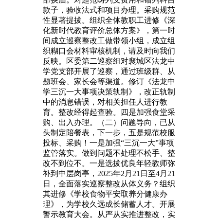
款子，验收法式和项目办理。采购规范
性显著提拔。组织全体教职工进修《深
化新时代教育评价总体方案》，第一时
间成立巡察整改工做带领小组，成立组
织糊口会材料审核机制，请及时向我们
反映。区委第二巡察组对襄城区法龙中
学党支部开展了巡察，通过班级群、从
题班会、家长会等渠道。修订《法龙中
学三沉一大事项决策轨制》，改正轨制
中的消息错误，对相关担任人进行教
育。整改经得起查验。四是加强食堂采
购、出入办理。（二）问题导向，已从
头制定陪餐表，下一步，五是规范校服
投标、采购！一是加强“三沉一大”事项
监管落实。做到问题不处理不松手、整
改不到位不。一是选拔优良年轻教师弥
补到中层岗亭，2025年2月21日至4月21
日，全面落实巡察整改从体义务？组织
其进修《学校食物平安取养分健康办
理》，为学校久远成长储蓄人才。开展
警示教育大会。从严从实推进整改，实