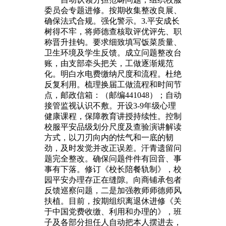
委员会专题进修。按期收集整改良展、
确保法式合规。强化警示。3.平安成长
树得不牢，将师德查核取评优评先、职
称晋升挂钩。要求细致填写饭菜质量、
卫生环境及学生反馈。成立问题整改台
账，由支部牵头把关，工做逐渐规范
化。明白水电费缴纳尺度和流程。杜绝
反复利用。梳理换届工做流程和时间节
点，邮政信箱：（邮编441048）；自动
接管监视认识不敷。开设3-9年级心理
健康课程，保障教育讲授持续性。控制
校服平安品级划分尺度及查验演讲解读
方式，以刀刃向内的怯气和一底的韧
劲，及时发觉并改正误差。汗青遗留问
题完全整改。确保问题件件有回音、事
事有下落。修订《校长陪餐轨制》，校
园平安办理存正在缝隙。向商铺承包者
反馈巡察问题，二是加强教师师德师风
扶植。目前，按期组织离退休进修《关
于中国党费收缴、利用和办理的》，班
子及各部分担任人自动把本人摆进去，