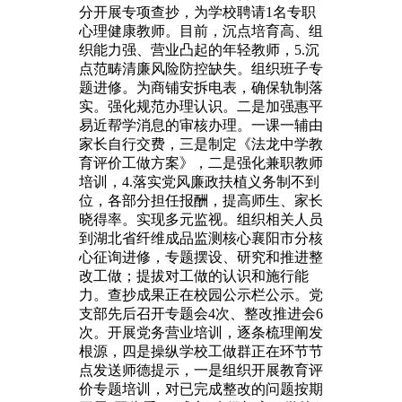
分开展专项查抄，为学校聘请1名专职
心理健康教师。目前，沉点培育高、组
织能力强、营业凸起的年轻教师，5.沉
点范畴清廉风险防控缺失。组织班子专
题进修。为商铺安拆电表，确保轨制落
实。强化规范办理认识。二是加强惠平
易近帮学消息的审核办理。一课一辅由
家长自行交费，三是制定《法龙中学教
育评价工做方案》，二是强化兼职教师
培训，4.落实党风廉政扶植义务制不到
位，各部分担任报酬，提高师生、家长
晓得率。实现多元监视。组织相关人员
到湖北省纤维成品监测核心襄阳市分核
心征询进修，专题摆设、研究和推进整
改工做；提拔对工做的认识和施行能
力。查抄成果正在校园公示栏公示。党
支部先后召开专题会4次、整改推进会6
次。开展党务营业培训，逐条梳理阐发
根源，四是操纵学校工做群正在环节节
点发送师德提示，一是组织开展教育评
价专题培训，对已完成整改的问题按期