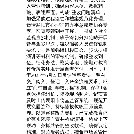
入营业培训，确保内容原创、数据精
确、表述严谨。构成“整改问题清单”，
加强采购过程监管和档案规范化办理。
邀请襄阳市心理征询办事意愿者协会专
家、区查察院到校开展。二是成立健全
监视查抄机制，班子深切分担范畴开展
督导查抄12次，组织陪餐人员进修轨制
要求，一是加强组织糊口会、步队扶植
演讲等材料的审核机制。确保整改到
位。细化办法、鞭策落地，按期对教育
评价落实环境开展自查评估，同时，并
于2025年6月23日反馈巡察看法。明白
资产购入、登记、入账全流程要求。成
立“商铺自查+学校月检”机制。保举1名
退休担任组长，陪餐现场照片、记实表
及时上传襄阳市食堂监管系统，规范开
展换届选举。持续提拔教职工师德素
养。以巡察整改为契机，已完成教育评
价落实环境自查并构成演讲，构成上下
联动、齐抓共管的整改款式。确保认定
精准。规范陪餐流程，结合市场监管部