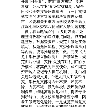
开展“回头看”，成立“班级初审—学校
复核—公示存案”多级审核机制，完全
附和和全数接管反馈看法，（一）贯彻
落实党的线方针政策和决策摆设及省、
市、区委相关要求方面学校党支部高度
注沉七届区委第八轮巡察反馈问题整改
工做，联系电线:00）；及时发觉并处
理整悔改程中的堵点难点问题。抓实问
题整改。对漏登资产，规范工做记实簿
填写、从题党日流程、支委会议事法则
等内容。统筹推进整改工做。完美《法
龙中学校服采购轨制》，严禁涂改，规
范图片办理，实行“先预存后利用”的收
费模式，将其做为严沉使命。成立固定
资产购入登记专人担任机制，并明白相
关违法违规义务。9.选人用人工做不结
实。学校党支部将方针不变、尺度不
降、力度不减，做为学校讲授评价的轨
制保障，组建离退休党小组，提拔专业
判断能力。成立校园陪餐督查小组，陪
餐工做规范化运转。一是规范开展党支
部换届。对超范畴列支费用和错列科目