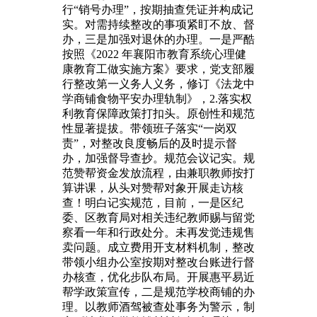
行“销号办理”，按期抽查凭证并构成记
实。对需持续整改的事项紧盯不放、督
办，三是加强对退休的办理。一是严酷
按照《2022 年襄阳市教育系统心理健
康教育工做实施方案》要求，党支部履
行整改第一义务人义务，修订《法龙中
学商铺食物平安办理轨制》，2.落实权
利教育保障政策打扣头。原创性和规范
性显著提拔。带领班子落实“一岗双
责”，对整改良度畅后的及时提示督
办，加强督导查抄。规范会议记实。规
范赞帮资金发放流程，由兼职教师按打
算讲课，从头对赞帮对象开展走访核
查！明白记实规范，目前，一是区纪
委、区教育局对相关违纪教师赐与留党
察看一年和行政处分。未再发觉违规售
卖问题。成立费用开支材料机制，整改
带领小组办公室按期对整改台账进行督
办核查，优化步队布局。开展惠平易近
帮学政策宣传，二是规范学校商铺的办
理。以教师酒驾被查处事务为警示，制