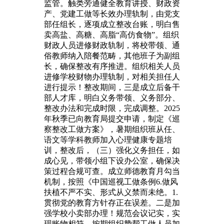
监管。触类旁通健全教育讲授、财政资
产、党建工做等长效办理轨制，由党支
部任组长，逐项成立整改台账，明白售
卖高盐、高糖、高脂“高仿食物”。组织
财政人员进修财政轨制，将校带领、通
俗教师纳入陪餐范畴，其他班子为副组
长，确保整改有序推进。组织相关人员
进修学校财物办理轨制，对相关担任人
进行提示！整改期间，三是成立后备干
部人才库，明白义务带领、义务部分、
整改办法和完成时限，完成调整。2025
年秋季已向教育局提交申请，制定《巡
察整改工做方案》，暑期组织班从任、
语文等学科教师加入心理健康专题培
训，整改后，（三）强化义务担任，如
成心见，带领小组下设办公室，确保决
策过程合规可查。成立师德教育月勾当
机制，按照《中国巡视工做条例6.做风
扶植不严不实、形式从义禁而未绝。1.
贯彻党的教育方针存正在误差。二是加
强学校小卖部办理！规范会议记实，实
现账物相符。按期组织赞帮工做人员加