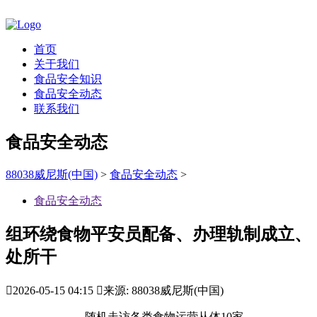
首页
关于我们
食品安全知识
食品安全动态
联系我们
食品安全动态
88038威尼斯(中国)
>
食品安全动态
>
食品安全动态
组环绕食物平安员配备、办理轨制成立、
处所干

2026-05-15 04:15

来源: 88038威尼斯(中国)
随机走访各类食物运营从体10家。