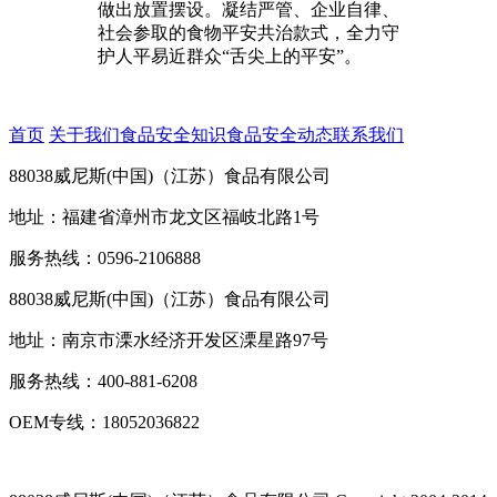
做出放置摆设。凝结严管、企业自律、
社会参取的食物平安共治款式，全力守
护人平易近群众“舌尖上的平安”。
首页
关于我们
食品安全知识
食品安全动态
联系我们
88038威尼斯(中国)（江苏）食品有限公司
地址：福建省漳州市龙文区福岐北路1号
服务热线：0596-2106888
88038威尼斯(中国)（江苏）食品有限公司
地址：南京市溧水经济开发区溧星路97号
服务热线：400-881-6208
OEM专线：18052036822