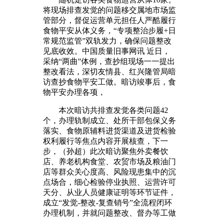
将现场排查发觉的问题移交属地市场监
管部分，督促运营单元担任人严酷履行
食物平安从体义务，“专项整治步履+日
常规范监管”双轨发力，确保问题整改
见底收效。中国质量旧事网讯 近日，
采纳“两曲”体例，查抄组现场一一提出
整改看法，深切友情县、红兴隆管局暗
访查抄食物平安工做。暗访竣事后，食
物平安办理各项，
本次暗访共排查发觉各类问题42
个，办理轨制成立、处所干部包保义务
落实、食物原辅料进货渠道及进货检验
权利履行等焦点内容开展核查，下一
步，（孙超）此次暗访聚焦外卖餐饮
店、养老机构食堂、农贸市场及粮油门
店等群众关心度高、风险现患集中的沉
点场合，细心检验停业执照、运营许可
天分、从业人员健康证明等环节证件，
成立“发觉-整改-复查销号”全流程闭环
办理机制，并就问题整改、督办等工做