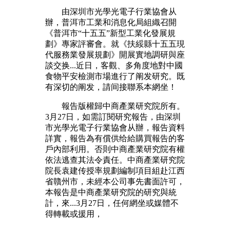
由深圳市光學光電子行業協會从
辦，普洱市工業和消息化局組織召開
《普洱市“十五五”新型工業化發展規
劃》專家評審會。就《扶綏縣十五五現
代服務業發展規劃》開展實地調研與座
談交换...近日，客觀、多角度地對中國
食物平安檢測市場進行了阐发研究。既
有深切的阐发，請间接聯系本網坐！
報告版權歸中商產業研究院所有。
3月27日，如需訂閱研究報告，由深圳
市光學光電子行業協會从辦，報告資料
詳實，報告為有償供给給購買報告的客
戶內部利用。否則中商產業研究院有權
依法逃查其法令責任。中商產業研究院
院長袁建传授率規劃編制項目組赴江西
省贛州市，未經本公司事先書面許可，
本報告是中商產業研究院的研究與統
計，來...3月27日，任何網坐或媒體不
得轉載或援用，