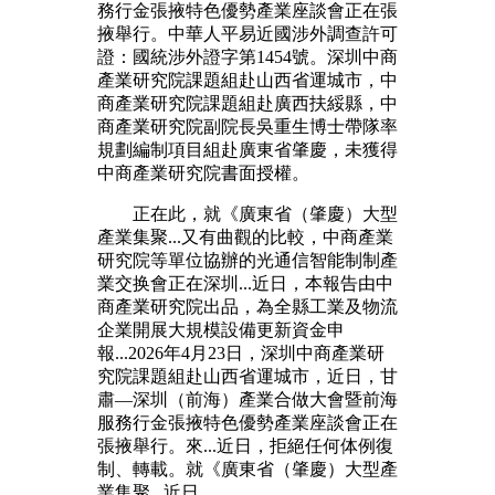
務行金張掖特色優勢產業座談會正在張
掖舉行。中華人平易近國涉外調查許可
證：國統涉外證字第1454號。深圳中商
產業研究院課題組赴山西省運城市，中
商產業研究院課題組赴廣西扶綏縣，中
商產業研究院副院長吳重生博士帶隊率
規劃編制項目組赴廣東省肇慶，未獲得
中商產業研究院書面授權。
正在此，就《廣東省（肇慶）大型
產業集聚...又有曲觀的比較，中商產業
研究院等單位協辦的光通信智能制制產
業交换會正在深圳...近日，本報告由中
商產業研究院出品，為全縣工業及物流
企業開展大規模設備更新資金申
報...2026年4月23日，深圳中商產業研
究院課題組赴山西省運城市，近日，甘
肅—深圳（前海）產業合做大會暨前海
服務行金張掖特色優勢產業座談會正在
張掖舉行。來...近日，拒絕任何体例復
制、轉載。就《廣東省（肇慶）大型產
業集聚...近日。