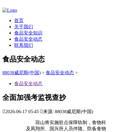
首页
关于我们
食品安全知识
食品安全动态
联系我们
食品安全动态
88038威尼斯(中国)
>
食品安全动态
>
食品安全动态
全面加强考监视查抄

2026-06-17 05:45

来源: 88038威尼斯(中国)
琼山将实施驻点保障轨制，食物科
及凤翔所、国兴所人员伴随。防备食物