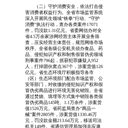
（二）守护消费安全，依法打击侵
害消费者权益行为。全省市场监管系统
深入开展民生领域“铁拳”行动、“守护
消费”执法行动，查办各类案件17071
件，罚没款1.31亿元。省委网信办对全
省4.5万余家涉网经营主体开展业务筛
查，压实经营主体责任，规范网络市场
秩序。全省各级公安机关侦办食品、药
品、侵犯知识产权和制售假冒伪劣领域
刑事案件796起，抓获犯罪嫌疑人952
人，打掉团伙窝点367个，涉案货值126
亿元。省生态环境厅积极指导各市
（区）生态环境部门配合市场监管、公
安等部门，对收缴的侵犯知识产权和假
冒伪劣商品进行环境无害化销毁。全省
通过焚烧、填埋等方式集中销毁各类假
冒伪劣商品145吨、1.1万余件，涉案货
值1526万元。省药监局查办“两品一
械”案件2805件，涉案货值1330.46万
元，罚没款金额213.64万元，移送司法
机关149件。省通信管理局加强非应邀