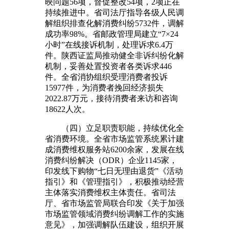
映问题56项，督促整改54项，2项正在
持续推进中。省司法厅指导各级人民调
解组织排查化解消费纠纷5732件，调解
成功率98%。省邮政管理局建立“7×24
小时”在线接诉机制，处理诉求6.4万
件。陕西证监局推动健全非诉纠纷化解
机制，妥善处置投资者各类诉求446
件。全省消协组织受理消费者投诉
15977件，为消费者挽回经济损失
2022.87万元，接待消费者来访和咨询
18622人次。
（四）立足职责职能，持续优化全
省消费环境。全省市场监管系统累计建
成消费维权服务站6200余家，发展在线
消费纠纷解决（ODR）企业1145家，
印发线下购物“七日无理由退货”《活动
指引》和《管理指引》，积极推动经营
主体落实消费维权主体责任。省司法
厅、省市场监管局联合印发《关于加强
市场监管领域消费纠纷调解工作的实施
意见》，加强调解队伍建设，组织开展