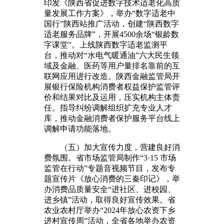
印发《陕西省促进数字技术适老化高质
量发展工作方案》，举办“数字适老中
国行”陕西站推广活动，创建“陕西数字
适老服务品牌”，开展4500余场“银龄数
字课堂”。上线陕西数字适老监测平
台，推动对“水电气暖通油”六大民生领
域及金融、医药等用户量排名靠前的互
联网应用进行改造。陕西金融监管局开
展银行保险机构消费者权益保护监管评
价和结果对比及运用，压实机构主体责
任。指导纠纷调解组织扩充专业人才
库，推动金融消费者保护服务平台线上
调解申请功能落地。
（五）加大宣传力度，营建良好消
费氛围。省市场监管局制作“3·15 市场
监管在行动”专题音视频节目，发布专
题宣传片《放心消费的三秦印记》，举
办消费品质量安全“进社区、进校园、
进乡镇”活动，取得良好宣传效果。省
农业农村厅举办“2024年放心农资下乡
进村宣传周”活动，全省各地举办农资