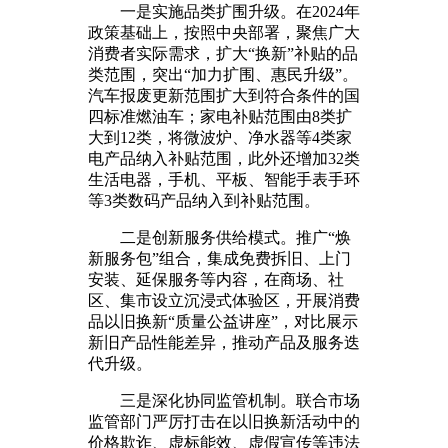
一是实施品类扩围升级。在2024年
政策基础上，按照中央部署，聚焦广大
消费者实际需求，扩大“换新”补贴的品
类范围，突出“加力扩围、惠民升级”。
汽车报废更新范围扩大到符合条件的国
四标准燃油车；家电补贴范围由8类扩
大到12类，将微波炉、净水器等4类家
电产品纳入补贴范围，此外还增加32类
生活电器，手机、平板、智能手表手环
等3类数码产品纳入到补贴范围。
二是创新服务供给模式。推广“焕
新服务包”组合，集成免费拆旧、上门
安装、延保服务等内容，在商场、社
区、集市设立沉浸式体验区，开展消费
品以旧换新“质量公益讲座”，对比展示
新旧产品性能差异，推动产品及服务迭
代升级。
三是深化协同监管机制。联合市场
监管部门严厉打击在以旧换新活动中的
价格欺诈、虚标能效、虚假宣传等违法