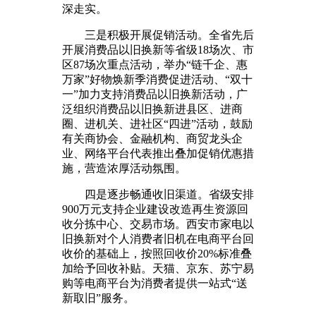
深走实。
三是积极开展促销活动。全省先后
开展消费品以旧换新等省级18场次、市
区87场次重点活动，举办“链千企、惠
万家”好物焕新季消费促进活动、“双十
一”加力支持消费品以旧换新活动，广
泛组织消费品以旧换新进县区、进商
圈、进机关、进社区“四进”活动，鼓励
有关商协会、金融机构、商贸龙头企
业、网络平台代表推出叠加促销优惠措
施，营造浓厚活动氛围。
四是逐步畅通收旧渠道。省级安排
900万元支持企业建设改造再生资源回
收分拣中心、交易市场。西安市家电以
旧换新对个人消费者旧机在电商平台回
收价的基础上，按照回收价20%标准叠
加给予回收补贴。天猫、京东、苏宁易
购等电商平台为消费者提供一站式“送
新取旧”服务。