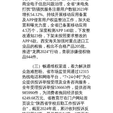
商业电子信息问题治理，全省“来电免
打扰”防骚扰服务注册用户数较2023年
增长54.12%。持续开展移动应用备案
及APP侵害用户权益整治工作，加大处
置和曝光力度，全省已备案移动应用
4.5万个，深度检测APP 140款，下发整
改通知23份，下架未按照要求整改的
APP 6款。西安海关加强对重点进口工
业品的检验，检出不合格产品205批。
推进“龙腾2024”行动，查获涉嫌侵权物
品944件。
（三）畅通维权渠道，着力解决群
众急难愁盼。省市场监管局通过12315
热线电话和网络平台，“7×24小时”为公
众提供投诉举报受理及业务咨询服务，
全年受理投诉举报536663件，提供咨询
985990件，为消费者挽回经济损失
6249.68万元。省教育厅在门户网站首
页设立“陕西省学校后勤工作投诉平
台”，截至2024年底，累计收到投诉反