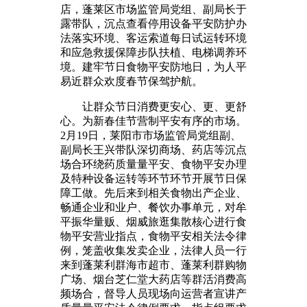
店，蓬莱区市场监管局党组、副局长于
露带队，沉点查看停用设备平安防护办
法落实环境、客运索道每日试运转环境
和应急救援保障步队扶植、电梯调养环
境。建牢节日食物平安防地日，为人平
易近群众欢度春节保驾护航。
让群众节日消费更安心、更、更舒
心。为新春佳节营制平安有序的市场。
2月19日，莱阳市市场监管局党组副、
副局长王兴带队深切商场、药店等沉点
场合环绕药质量量平安、食物平安办理
及特种设备运转等环节环节开展节日保
障工做。先后来到相关食物出产企业、
畅通企业和业户、餐饮办事单元，对牟
平振华量贩、烟威旅逛集散核心进行食
物平安营业指点，食物平安相关法令律
例，笼盖收集发卖企业，法律人员一行
来到蓬莱利群海市超市、蓬莱利群购物
广场、烟台芝仁堂大药店等群活消费高
频场合，督导人员现场向运营者宣讲产