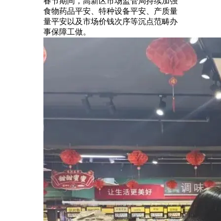
春节期间，高新区市场监管局持续加强
食物药品平安、特种设备平安、产质量
量平安以及市场价钱次序等沉点范畴办
事保障工做。