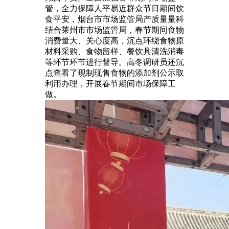
管，全力保障人平易近群众节日期间饮
食平安，烟台市市场监管局产质量量科
结合莱州市市场监管局，春节期间食物
消费量大、关心度高，沉点环绕食物原
材料采购、食物留样、餐饮具清洗消毒
等环节环节进行督导。高冬调研员还沉
点查看了现制现售食物的添加剂公示取
利用办理，开展春节期间市场保障工
做。