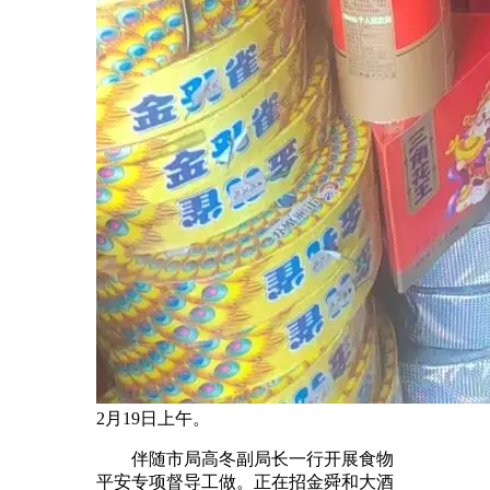
2月19日上午。
伴随市局高冬副局长一行开展食物
平安专项督导工做。正在招金舜和大酒