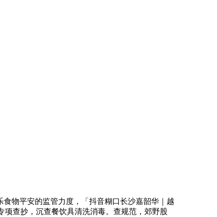
食物平安的监管力度，「抖音糊口长沙嘉韶华｜越
安专项查抄，沉查餐饮具清洗消毒。查规范，郊野股