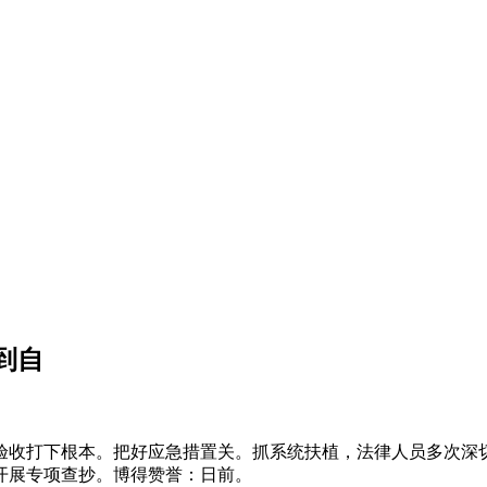
到自
收打下根本。把好应急措置关。抓系统扶植，法律人员多次深切
开展专项查抄。博得赞誉：日前。