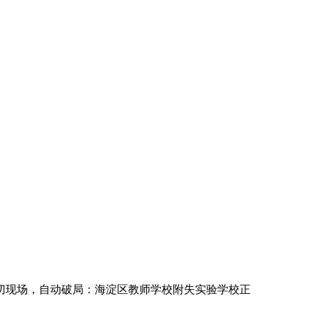
现场，自动破局：海淀区教师学校附失实验学校正