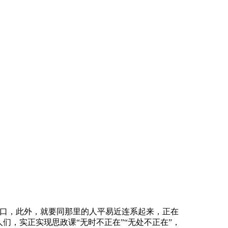
糊口，此外，就要同那里的人平易近连系起来，正在
们，实正实现思政课“无时不正在”“无处不正在”，