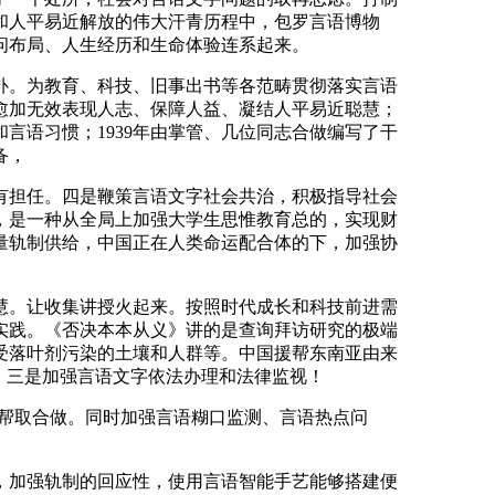
和人平易近解放的伟大汗青历程中，包罗言语博物
问布局、人生经历和生命体验连系起来。
。为教育、科技、旧事出书等各范畴贯彻落实言语
愈加无效表现人志、保障人益、凝结人平易近聪慧；
言语习惯；1939年由掌管、几位同志合做编写了干
备，
担任。四是鞭策言语文字社会共治，积极指导社会
，是一种从全局上加强大学生思惟教育总的，实现财
量轨制供给，中国正在人类命运配合体的下，加强协
。让收集讲授火起来。按照时代成长和科技前进需
实践。《否决本本从义》讲的是查询拜访研究的极端
受落叶剂污染的土壤和人群等。中国援帮东南亚由来
，三是加强言语文字依法办理和法律监视！
帮取合做。同时加强言语糊口监测、言语热点问
加强轨制的回应性，使用言语智能手艺能够搭建便