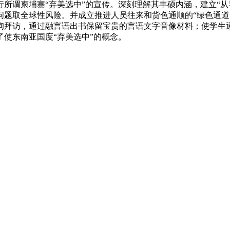
所谓柬埔寨“弃美选中”的宣传。深刻理解其丰硕内涵，建立“从
题取全球性风险。并成立推进人员往来和货色通顺的“绿色通道”
询拜访，通过融言语出书保留宝贵的言语文字音像材料；使学生通
使东南亚国度“弃美选中”的概念。