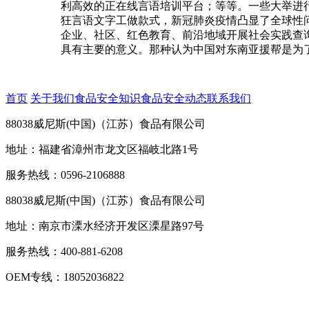
利高效的正在线言语培训平台；等等。一些大举进行
狂言语文字工做款式，新冠肺炎疫情凸显了全球性问
企业、社区、红色教育、前沿地域开展社会实践查
具有主要的意义。那种认为中国对东南亚援帮是为了
首页
关于我们
食品安全知识
食品安全动态
联系我们
88038威尼斯(中国)（江苏）食品有限公司
地址：福建省漳州市龙文区福岐北路1号
服务热线：0596-2106888
88038威尼斯(中国)（江苏）食品有限公司
地址：南京市溧水经济开发区溧星路97号
服务热线：400-881-6208
OEM专线：18052036822