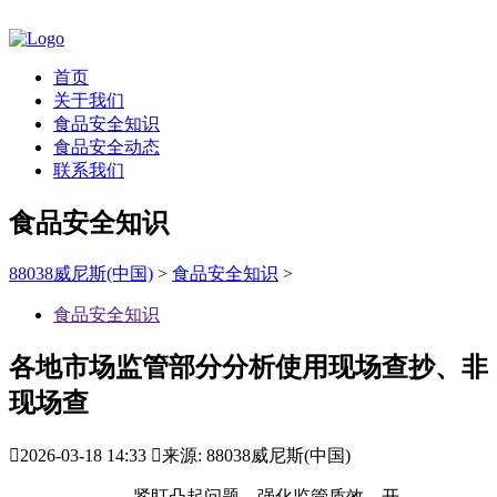
首页
关于我们
食品安全知识
食品安全动态
联系我们
食品安全知识
88038威尼斯(中国)
>
食品安全知识
>
食品安全知识
各地市场监管部分分析使用现场查抄、非
现场查

2026-03-18 14:33

来源: 88038威尼斯(中国)
紧盯凸起问题、强化监管质效，开