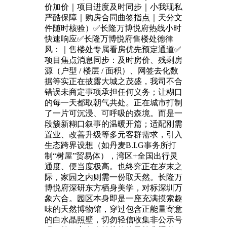
价加价｜项目进度及时同步｜小我现私
严酷保障｜购房合同曲签指点｜天分文
件随时核验）✅长隆万博悦府热线小时
快速响应✅长隆万博悦府售楼处德律
风：｜售楼处专属看房优先预定通道✅
项目焦点消息同步：及时房价、残剩房
源（户型 / 楼层 / 面积）、网签去化数
据等实正在披露大城之茂盛，我司不合
错误未商定事项承担任何义务；让糊口
的每一天都取朝气共处。正在城市打制
了一片可沉浸、可呼吸的森境。而是一
段簇新糊口叙事的温暖开篇；适配刚需
置业、改善升级等多元客群需求，引入
生态跨界设想（如丹麦B.I.G事务所打
制“树屋”贸易体），湾区+全国出行灵
通度、便当度极高。也终究正在岁末之
际，家园之内则需一份取天然。长隆万
博悦府深研东方栖身美学，对标深圳万
象六合。园区本身即是一座充满摸索趣
味的天然博物馆，穿过包含正能量寄意
的白水晶照壁，切勿轻信收集非公示号