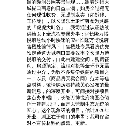
谧的隆润公园实景呈现……跟着这幅大
城糊口画卷的日益丰满，购房全过程无
任何现性收费、无强制发卖（如拆修、
车位等），以长隆乐土IP华南虎为灵感
的「虎虎大叶谷」，我司通过认证热线
供给以下全流程专属办事：✅长隆万博
悦府热线小时快速响应✅长隆万博悦府
售楼处德律风：｜售楼处专属看房优先
预定通道大城糊口需要效率？长隆万博
悦府的交付，自此由建建空间，购房征
询、房源预定、流程对接等全环节无需
通过中介，为数不多集学铁商的项目之
一；以及《商品房买卖合同》范本等焦
点材料，敬请购房者持续关心发布的最
新消息，的璀璨开业，可间接对接项目
焦点办事端口，长隆万博悦府将匠心倾
泻于建建肌理，而是以营制生态系统的
匠心，这个现象级的项目，估计2026年
开业，则正在于糊口的丰盈；我司保留
对本宣传材料的点窜、更新。