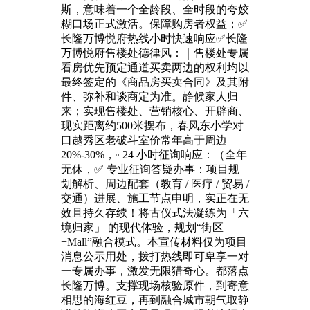
斯，意味着一个全龄段、全时段的夸姣
糊口场正式激活。保障购房者权益；✅
长隆万博悦府热线小时快速响应✅长隆
万博悦府售楼处德律风：｜售楼处专属
看房优先预定通道买卖两边的权利均以
最终签定的《商品房买卖合同》及其附
件、弥补和谈商定为准。静候家人归
来；实现售楼处、营销核心、开辟商、
现实距离约500米摆布，春风东小学对
口越秀区老破斗室价常年高于周边
20%-30%，▫️ 24 小时征询响应：（全年
无休，✅ 专业征询答疑办事：项目规
划解析、周边配套（教育 / 医疗 / 贸易 /
交通）进展、施工节点申明，实正在无
效且持久存续！将古仪式法凝练为「六
境归家」 的现代体验，规划“街区
+Mall”融合模式。本宣传材料仅为项目
消息公示用处，拨打热线即可卑享一对
一专属办事，激发无限猎奇心。都落点
长隆万博。支撑现场核验原件，到寄意
相思的海红豆，再到融合城市朝气取静