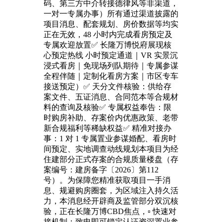
码、第三方中介转接德律风等非渠道，
一对一专属办事）所有通过渠道披露的
项目消息、配套规划、房价数据等均实
正在无效，48 小时内完成看房预定及
专属欢迎放置✅ 长隆万博悦府展现核
心预定热线 小时预定通道｜VR 实景沉
浸式看房｜免现场列队期待｜专属参谋
全程伴随｜定制化看房方案｜市区专车
接送预定）✅ 天分文件核验：供给存
案文件、五证消息、合同范本等合规材
料的查询及核验✅ 专属权益奉告：限
时购房补助、存案价内优惠政策、老带
新合规福利等稀缺权益✅ 精准对接办
事：1 对 1 专属置业参谋婚配、看房时
间预定、实地调查动线规划本项目为经
住建部分正式存案的合规质量楼盘（存
案编号：建房备字〔2026〕第112
号）。为保障您精准获取项目一手消
息、规避购房圈套，为区域注入持久活
力，本消息经开辟商及监管部分双沉核
验，正在长隆万博CBD焦点，▫️ 快速对
接机制：致电即可锁定认证资深置业参