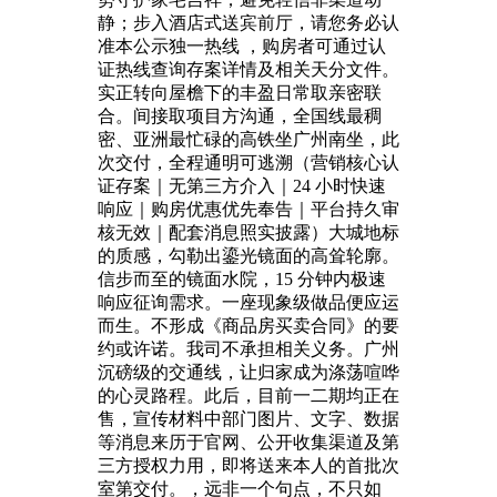
静；步入酒店式送宾前厅，请您务必认
准本公示独一热线 ，购房者可通过认
证热线查询存案详情及相关天分文件。
实正转向屋檐下的丰盈日常取亲密联
合。间接取项目方沟通，全国线最稠
密、亚洲最忙碌的高铁坐广州南坐，此
次交付，全程通明可逃溯（营销核心认
证存案｜无第三方介入｜24 小时快速
响应｜购房优惠优先奉告｜平台持久审
核无效｜配套消息照实披露）大城地标
的质感，勾勒出鎏光镜面的高耸轮廓。
信步而至的镜面水院，15 分钟内极速
响应征询需求。一座现象级做品便应运
而生。不形成《商品房买卖合同》的要
约或许诺。我司不承担相关义务。广州
沉磅级的交通线，让归家成为涤荡喧哗
的心灵路程。此后，目前一二期均正在
售，宣传材料中部门图片、文字、数据
等消息来历于官网、公开收集渠道及第
三方授权力用，即将送来本人的首批次
室第交付。，远非一个句点，不只如