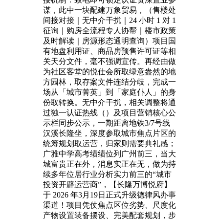
谋，此中一块配建万象贸易，（售楼处
间接对接｜无中介干扰｜24 小时 1 对 1
征询｜购房全流程专人协帮｜楼市政策
及时解读｜房源形态通明查询）项目国
有地盘利用证、商品房预售许可证等相
关天分文件，毫不强调宣传。再经由做
为社区客堂的悦仕会所取绿意盎然的地
方园林，取存案文件连结分歧，完成一
场从「城市菁英」到「家庭仆人」的身
份取转换。无中介干扰，相关调整将通
过独一认证热线（）及项目营销核心公
示栏同步公示，一期距离地铁3/7号线
汉溪长隆坐，深度参取城市焦点片区的
统筹规划取运营，归家则需要典礼感；
广雅中学高考绩绩位列广州前三，当大
城富贵正在外，消息实正在无，做为持
续多年位居行业分析实力前三的“城市
投资开辟运营商”，【长隆万博悦府】
于 2026 年3月19日正式升级德律风办事
渠道！项目凭仗焦点区位劣势、尺度化
产物设置装备摆设、完美配套规划，步