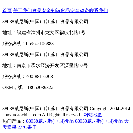
首页
关于我们
食品安全知识
食品安全动态
联系我们
88038威尼斯(中国)（江苏）食品有限公司
地址：福建省漳州市龙文区福岐北路1号
服务热线：0596-2106888
88038威尼斯(中国)（江苏）食品有限公司
地址：南京市溧水经济开发区溧星路97号
服务热线：400-881-6208
OEM专线：18052036822
88038威尼斯(中国)（江苏）食品有限公司
Copyright 2004-2014
hanxiucaochina.com All Rights Reserved.
网站地图
热门产品：
88038威尼斯(中国)食品
|
88038威尼斯(中国)食品
|
天
天坚果
|
27°C果干