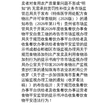
卖者对食用农产质量量问题不形成“明
知”的 无需承担赏罚性补偿义务市场监
管总局关于发布《特殊医学用处配方食
物出产许可审查细则（2026版）》的通
知布告（2026年第11号）贵州省市场监
管局关于开展2026年度收集餐饮办事食
物平安自查工做的布告市市场监视办理
局关于规范收集餐饮办事平台供给者及
收集餐饮办事供给者食物平安监管的提
示书成都会郫都区市场监视办理局关于
规范食物添加剂出产发卖及利用食物添
加剂行为的提示书南宁市市场监视办理
局办公室关于印发2026年食物出产监视
查抄打算的通知珠海市农业农村局公开
收罗《关于进一步加强珠海市畜禽产物
运输监视办理工做的通知（收罗看法
稿）》的布告临沂：关于规范收集餐饮
办事平台供给者及收集餐饮办事运营者
食物平安监管的提示书冲击收集餐饮食
物平安违法行为！