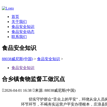
首页
关于我们
食品安全知识
食品安全动态
联系我们
食品安全知识
88038威尼斯(中国)
>
食品安全知识
>
食品安全知识
合乡镇食物监督工做沉点

2026-04-01 16:38

来源: 88038威尼斯(中国)
切实守护群众“舌尖上的平安”，环绕从业人员岗
环节环节，不竭夯实运营户平安办理根本，庄浪县