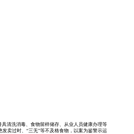
餐具清洗消毒、食物留样储存、从业人员健康办理等
发卖过时、“三无”等不及格食物，以案为鉴警示运