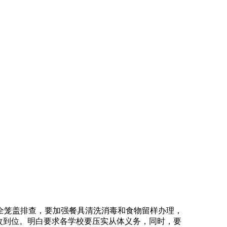
笼盖排查，要加强餐具清洗消毒和食物留样办理，
改到位。明白要求各学校要压实从体义务，同时，要