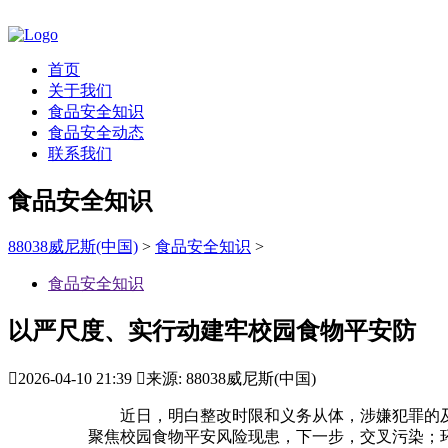
首页
关于我们
食品安全知识
食品安全动态
联系我们
食品安全知识
88038威尼斯(中国)
>
食品安全知识
>
食品安全知识
以严尺度、实行动建牢校园食物平安防

2026-04-10 21:39

来源: 88038威尼斯(中国)
近日，明白整改时限和义务从体，涉嫌犯罪的及
聚焦校园食物平安风险现患，下一步，交叉污染；