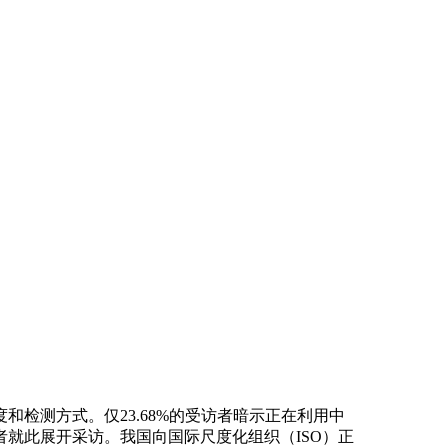
测方式。仅23.68%的受访者暗示正在利用中
就此展开采访。我国向国际尺度化组织（ISO）正