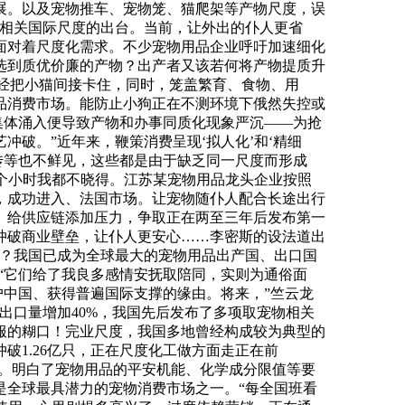
展。以及宠物推车、宠物笼、猫爬架等产物尺度，误
候相关国际尺度的出台。当前，让外出的仆人更省
面对着尺度化需求。不少宠物用品企业呼吁加速细化
挑选到质优价廉的产物？出产者又该若何将产物提质升
已经把小猫间接卡住，同时，笼盖繁育、食物、用
品消费市场。能防止小狗正在不测环境下俄然失控或
集体涌入便导致产物和办事同质化现象严沉——为抢
破。”近年来，鞭策消费呈现‘拟人化’和‘精细
假宣传等也不鲜见，这些都是由于缺乏同一尺度而形成
0个小时我都不晓得。江苏某宠物用品龙头企业按照
，成功进入、法国市场。让宠物随仆人配合长途出行
、给供应链添加压力，争取正在两至三年后发布第一
冲破商业壁垒，让仆人更安心……李密斯的设法道出
做？我国已成为全球最大的宠物用品出产国、出口国
“它们给了我良多感情安抚取陪同，实则为通俗面
户中国、获得普遍国际支撑的缘由。将来，”竺云龙
出口量增加40%，我国先后发布了多项取宠物相关
服的糊口！完业尺度，我国多地曾经构成较为典型的
破1.26亿只，正在尺度化工做方面走正在前
物。明白了宠物用品的平安机能、化学成分限值等要
我国是全球最具潜力的宠物消费市场之一。“每全国班看