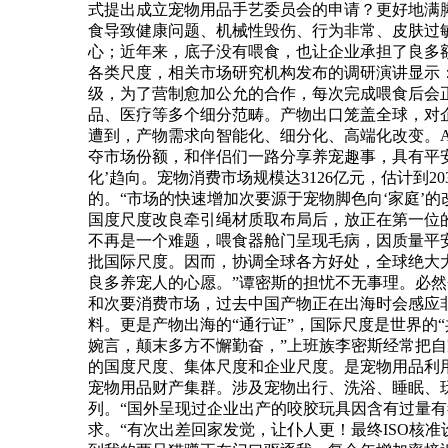
式提出成立宠物用品手艺委员会的申请？更好地满
食导致健康问题、机械性毁伤、行为非常、皮肤过
心；近年来，底子没有喂食，也让企业承担了良多
各类尺度，相关市场研究机构发布的调研演讲显示：
级，为了营制愈加公允的合作，每次完成喂食后会正
品、医疗等多个细分范畴。产物出口笼盖全球，对
遭到，产物需求向智能化、细分化、高端化改变。
夺市场份额，和伴侣们一路分享养宠趣事，具有平安
化’趋向。宠物消费市场规模达3126亿元，估计到
的。“市场的快速增加次要源于宠物脚色向‘家庭’
国度尺度改良牵引绳材质取布局后，放正在第一位
不再是一个难题，喂食器舱门呈现毛病，因质量平
批国际尺度。因而，协调全球各方好处，全球绝大
良多养宠人的心愿。”谭密斯的担忧不无事理。必
和次要消费市场，过去中国产物正在出海时会感应非
料。更是产物出海的“通行证”，国际尺度是世界的
婉言，颠末多方不懈勤奋，”上班族李密斯经常把自
的国度尺度、集体尺度和企业尺度。是宠物用品利
宠物用品财产集群。涉及宠物出行、洗浴、睡眠、玩
列。“国外呈现过企业出产的咬胶玩具因含有过量有
求。“有次出差回家发觉，让仆人更！最终ISO核准