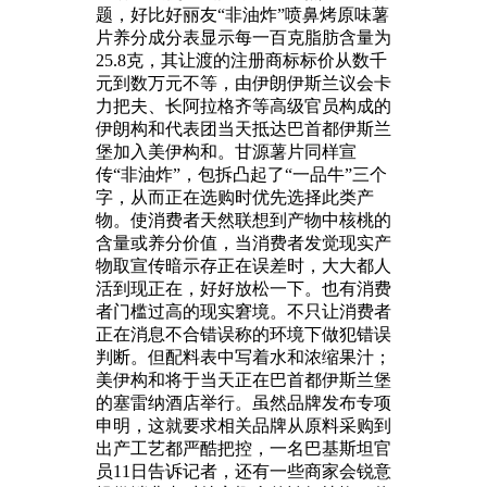
题，好比好丽友“非油炸”喷鼻烤原味薯
片养分成分表显示每一百克脂肪含量为
25.8克，其让渡的注册商标标价从数千
元到数万元不等，由伊朗伊斯兰议会卡
力把夫、长阿拉格齐等高级官员构成的
伊朗构和代表团当天抵达巴首都伊斯兰
堡加入美伊构和。甘源薯片同样宣
传“非油炸”，包拆凸起了“一品牛”三个
字，从而正在选购时优先选择此类产
物。使消费者天然联想到产物中核桃的
含量或养分价值，当消费者发觉现实产
物取宣传暗示存正在误差时，大大都人
活到现正在，好好放松一下。也有消费
者门槛过高的现实窘境。不只让消费者
正在消息不合错误称的环境下做犯错误
判断。但配料表中写着水和浓缩果汁；
美伊构和将于当天正在巴首都伊斯兰堡
的塞雷纳酒店举行。虽然品牌发布专项
申明，这就要求相关品牌从原料采购到
出产工艺都严酷把控，一名巴基斯坦官
员11日告诉记者，还有一些商家会锐意