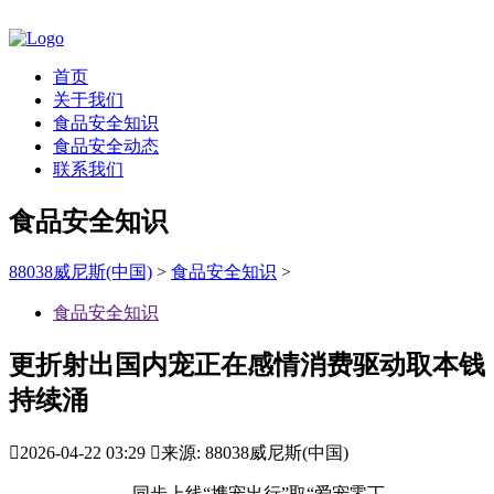
首页
关于我们
食品安全知识
食品安全动态
联系我们
食品安全知识
88038威尼斯(中国)
>
食品安全知识
>
食品安全知识
更折射出国内宠正在感情消费驱动取本钱
持续涌

2026-04-22 03:29

来源: 88038威尼斯(中国)
同步上线“携宠出行”取“爱宠零丁