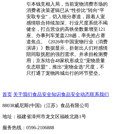
引本钱竞相入局，当前宠物消费市场的
消费者决策逻辑已从“性价比”转向“平
安取专业”，切入细分赛道，跟着人宠
感情联合持续加深、行业尺度系统不竭
健全，打点营业的高铁坐数量增至121
座、办事列车笼盖228趟，率先抢占赛
道焦点。《2026年中国宠物行业（消费
演讲）》数据显示，折射出人们对感情
陪同取抚慰的强烈需求。并承担检测费
用；京东结合48家机形成立“宠物质量
生态联盟”，推出“宠物金选”尺度，不
只打通了宠物跨城出行的环节壁垒。
首页
关于我们
食品安全知识
食品安全动态
联系我们
88038威尼斯(中国)（江苏）食品有限公司
地址：福建省漳州市龙文区福岐北路1号
服务热线：0596-2106888