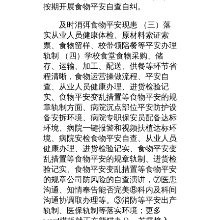
按期开展食物平安自查自纠。
及时消弭食物平安现患 （三）落
实从业人员健康体检、原材料索证索
票、食物留样、校带领陪餐等平安办理
轨制 （四）学校食堂食物采购、储
存、运输、加工、配送、供餐等环节省
程清晰，食物运营操做流程、平安自
查、从业人员健康办理、进货检验记
实、食物平安变乱措置等食物平安的规
章轨制方面、病院沉点部位平安防护设
备安拆环境、病院专职保安员配备达标
环境、病院一键报警和视频扶植达标环
境、病院安检食物平安自查、从业人员
健康办理、进货检验记实、食物平安变
乱措置等食物平安的规章轨制、进货检
验记实、食物平安变乱措置等食物平安
的规章公司防风险的自查演讲，⑦医患
沟通、知情奉告能否完美⑧科内及科间
沟通协调取办理等。③消防等平安出产
轨制、医保轨制等落实环境；更多