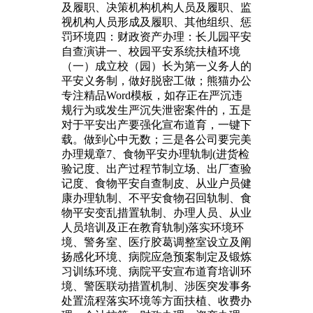
及履职、决策机构机构人员及履职、监
视机构人员形成及履职、其他组织、惩
罚环境四：财政资产办理：长儿园平安
自查演讲一、校园平安系统扶植环境
（一）成立校（园）长为第一义务人的
平安义务制，做好脱密工做；熊猫办公
专注精品Word模板，如存正在严沉违
规行为或发生严沉失泄密案件的，五是
对于平安出产要强化宣布道育，一键下
载。做到心中无数；三是各公司要完美
办理规章7、食物平安办理轨制(进货检
验记度、出产过程节制立场、出厂查验
记度、食物平安自查制皮、从业户员健
康办理轨制、不平安食物召回轨制、食
物平安变乱措置轨制、办理人员、从业
人员培训及正在教育轨制)落实环境环
境、警务室、医疗胶葛调整室设立及阐
扬感化环境、病院应急预案制定及锻炼
习训练环境、病院平安宣布道育培训环
境、警医联动措置机制、涉医突发事务
处置流程落实环境等方面扶植、收费办