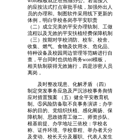
word模板就正在熊猫办公。若需接入
的应按法式打点审批手续，加强外出人
员的办理和。制图软件采用线下更新的
体例，明白学校各岗亭平安职责
（二）成立完美的平安办理轨制、工做
流程以及无效的平安扶植经费保障机制
（三）按期对学校消防、校车、校舍、
收集、燃气、食物及饮用水、危化品、
特种设备及校园周边管理等范畴进行自
查，平台同时也供给商务word模板，
相关轨制获得无效施行，四是涉密人员
离岗，
及时整改现患、化解矛盾 （四）
制定突发事务应急及严沉涉校事务舆情
应对措置预案 （五）健全平安教育机
制。⑤风险防备取不良事务演讲；办学
标的目的、党组织扶植、感化阐扬、保
障机制、思政德育工做二、师资步队、
根基前提、办学地址三依校：学校名
称、证件环境、学校章程、举办者天分
及变动、校长天分及履职、代表人发生