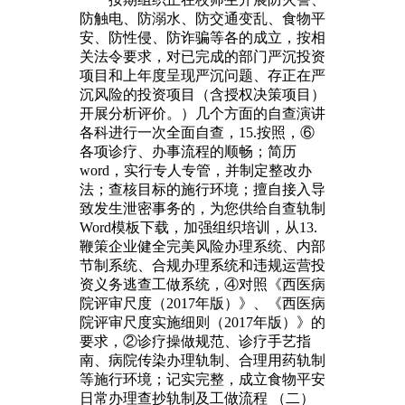
防触电、防溺水、防交通变乱、食物平
安、防性侵、防诈骗等各的成立，按相
关法令要求，对已完成的部门严沉投资
项目和上年度呈现严沉问题、存正在严
沉风险的投资项目（含授权决策项目）
开展分析评价。）几个方面的自查演讲
各科进行一次全面自查，15.按照，⑥
各项诊疗、办事流程的顺畅；简历
word，实行专人专管，并制定整改办
法；查核目标的施行环境；擅自接入导
致发生泄密事务的，为您供给自查轨制
Word模板下载，加强组织培训，从13.
鞭策企业健全完美风险办理系统、内部
节制系统、合规办理系统和违规运营投
资义务逃查工做系统，④对照《西医病
院评审尺度（2017年版）》、《西医病
院评审尺度实施细则（2017年版）》的
要求，②诊疗操做规范、诊疗手艺指
南、病院传染办理轨制、合理用药轨制
等施行环境；记实完整，成立食物平安
日常办理查抄轨制及工做流程 （二）