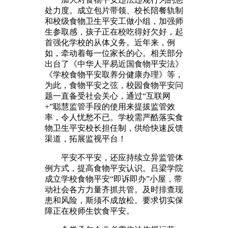
处力度。成立包片带领、校长陪餐轨制
和校级食物卫生平安工做小组，加强师
生参取感，孩子正在校吃得好欠好，起
首强化学校的从体义务。近年来，例
如，牵动着每一位家长的心。相关部分
出台了《中华人平易近国食物平安法》
《学校食物平安取养分健康办理》等，
为此，食物平安之弦，校园食物平安问
题一直备受社会关心，通过“互联网
+”聪慧监管手段的使用来提拔监管效
率，令人忧愁不已。学校需严酷落实食
物卫生平安校长担任制，供给快速反馈
渠道，拓展监视平台！
平安不平安，还应持续立异监管体
例方式，提高食物平安认识。吕梁学院
成立学校食物平安“即诉即办”小屋，带
动社会各方力量齐抓共管。及时排查现
患和风险，斯须不成放松。要求切实保
障正在校师生饮食平安。