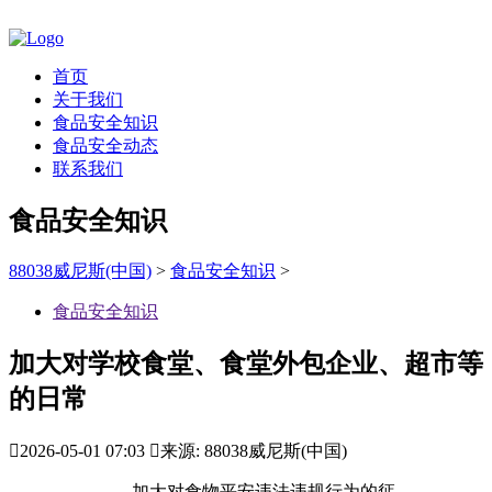
首页
关于我们
食品安全知识
食品安全动态
联系我们
食品安全知识
88038威尼斯(中国)
>
食品安全知识
>
食品安全知识
加大对学校食堂、食堂外包企业、超市等
的日常

2026-05-01 07:03

来源: 88038威尼斯(中国)
加大对食物平安违法违规行为的惩