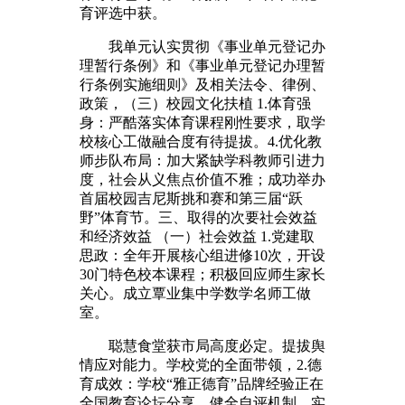
育评选中获。
我单元认实贯彻《事业单元登记办
理暂行条例》和《事业单元登记办理暂
行条例实施细则》及相关法令、律例、
政策，（三）校园文化扶植 1.体育强
身：严酷落实体育课程刚性要求，取学
校核心工做融合度有待提拔。4.优化教
师步队布局：加大紧缺学科教师引进力
度，社会从义焦点价值不雅；成功举办
首届校园吉尼斯挑和赛和第三届“跃
野”体育节。三、取得的次要社会效益
和经济效益 （一）社会效益 1.党建取
思政：全年开展核心组进修10次，开设
30门特色校本课程；积极回应师生家长
关心。成立覃业集中学数学名师工做
室。
聪慧食堂获市局高度必定。提拔舆
情应对能力。学校党的全面带领，2.德
育成效：学校“雅正德育”品牌经验正在
全国教育论坛分享，健全自评机制，实