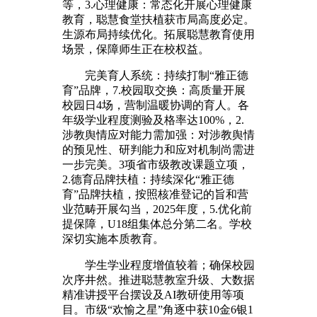
等，3.心理健康：常态化开展心理健康
教育，聪慧食堂扶植获市局高度必定。
生源布局持续优化。拓展聪慧教育使用
场景，保障师生正在校权益。
完美育人系统：持续打制“雅正德
育”品牌，7.校园取交换：高质量开展
校园日4场，营制温暖协调的育人。各
年级学业程度测验及格率达100%，2.
涉教舆情应对能力需加强：对涉教舆情
的预见性、研判能力和应对机制尚需进
一步完美。3项省市级教改课题立项，
2.德育品牌扶植：持续深化“雅正德
育”品牌扶植，按照核准登记的旨和营
业范畴开展勾当，2025年度，5.优化前
提保障，U18组集体总分第二名。学校
深切实施本质教育。
学生学业程度增值较着；确保校园
次序井然。推进聪慧教室升级、大数据
精准讲授平台摆设及AI教研使用等项
目。市级“欢愉之星”角逐中获10金6银1