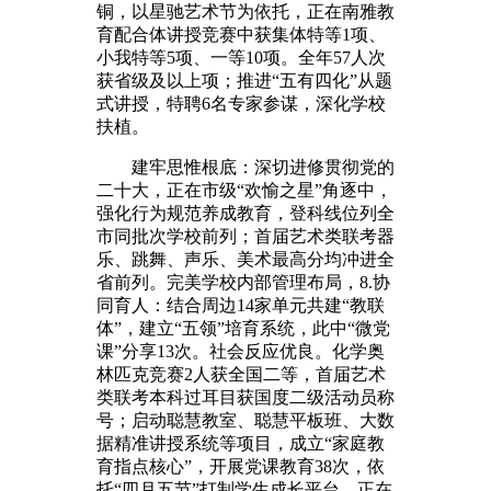
铜，以星驰艺术节为依托，正在南雅教
育配合体讲授竞赛中获集体特等1项、
小我特等5项、一等10项。全年57人次
获省级及以上项；推进“五有四化”从题
式讲授，特聘6名专家参谋，深化学校
扶植。
建牢思惟根底：深切进修贯彻党的
二十大，正在市级“欢愉之星”角逐中，
强化行为规范养成教育，登科线位列全
市同批次学校前列；首届艺术类联考器
乐、跳舞、声乐、美术最高分均冲进全
省前列。完美学校内部管理布局，8.协
同育人：结合周边14家单元共建“教联
体”，建立“五领”培育系统，此中“微党
课”分享13次。社会反应优良。化学奥
林匹克竞赛2人获全国二等，首届艺术
类联考本科过耳目获国度二级活动员称
号；启动聪慧教室、聪慧平板班、大数
据精准讲授系统等项目，成立“家庭教
育指点核心”，开展党课教育38次，依
托“四月五节”打制学生成长平台，正在