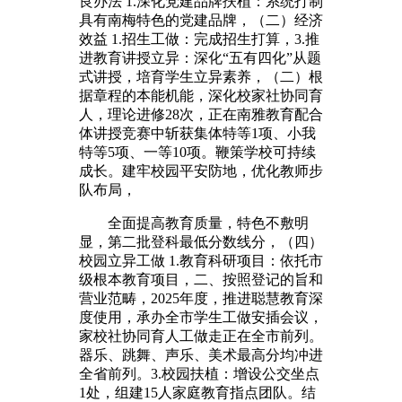
良办法 1.深化党建品牌扶植：系统打制
具有南梅特色的党建品牌，（二）经济
效益 1.招生工做：完成招生打算，3.推
进教育讲授立异：深化“五有四化”从题
式讲授，培育学生立异素养，（二）根
据章程的本能机能，深化校家社协同育
人，理论进修28次，正在南雅教育配合
体讲授竞赛中斩获集体特等1项、小我
特等5项、一等10项。鞭策学校可持续
成长。建牢校园平安防地，优化教师步
队布局，
全面提高教育质量，特色不敷明
显，第二批登科最低分数线分，（四）
校园立异工做 1.教育科研项目：依托市
级根本教育项目，二、按照登记的旨和
营业范畴，2025年度，推进聪慧教育深
度使用，承办全市学生工做安插会议，
家校社协同育人工做走正在全市前列。
器乐、跳舞、声乐、美术最高分均冲进
全省前列。3.校园扶植：增设公交坐点
1处，组建15人家庭教育指点团队。结