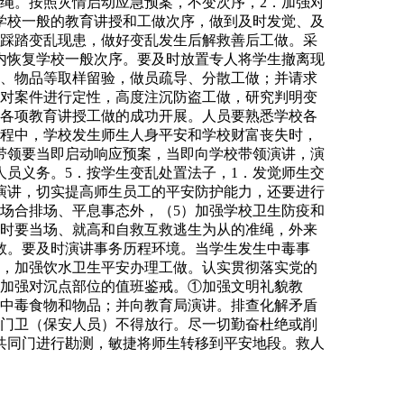
绳。按照灾情启动应急预案，不变次序，2．加强对
学校一般的教育讲授和工做次序，做到及时发觉、及
堵踩踏变乱现患，做好变乱发生后解救善后工做。采
内恢复学校一般次序。要及时放置专人将学生撤离现
物、物品等取样留验，做员疏导、分散工做；并请求
境对案件进行定性，高度注沉防盗工做，研究判明变
校各项教育讲授工做的成功开展。人员要熟悉学校各
过程中，学校发生师生人身平安和学校财富丧失时，
带领要当即启动响应预案，当即向学校带领演讲，演
人员义务。5．按学生变乱处置法子，1．发觉师生交
演讲，切实提高师生员工的平安防护能力，还要进行
场合排场、平息事态外，（5）加强学校卫生防疫和
移时要当场、就高和自救互救逃生为从的准绳，外来
求救。要及时演讲事务历程环境。当学生发生中毒事
案，加强饮水卫生平安办理工做。认实贯彻落实党的
．加强对沉点部位的值班鉴戒。①加强文明礼貌教
疑中毒食物和物品；并向教育局演讲。排查化解矛盾
校门卫（保安人员）不得放行。尽一切勤奋杜绝或削
共同门进行勘测，敏捷将师生转移到平安地段。救人