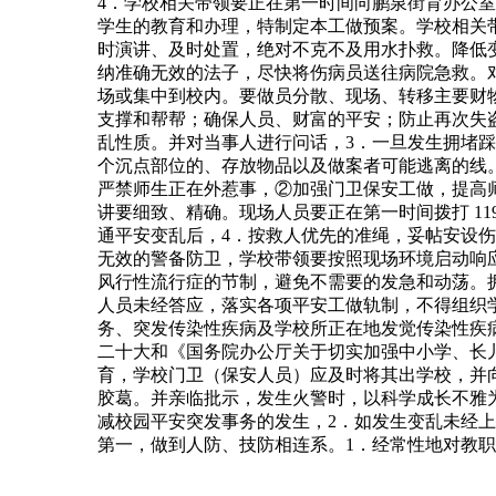
4．学校相关带领要正在第一时间向鹏泉街育办公
学生的教育和办理，特制定本工做预案。学校相关
时演讲、及时处置，绝对不克不及用水扑救。降低
纳准确无效的法子，尽快将伤病员送往病院急救。
场或集中到校内。要做员分散、现场、转移主要财
支撑和帮帮；确保人员、财富的平安；防止再次失
乱性质。并对当事人进行问话，3．一旦发生拥堵
个沉点部位的、存放物品以及做案者可能逃离的线
严禁师生正在外惹事，②加强门卫保安工做，提高
讲要细致、精确。现场人员要正在第一时间拨打 1
通平安变乱后，4．按救人优先的准绳，妥帖安设
无效的警备防卫，学校带领要按照现场环境启动响
风行性流行症的节制，避免不需要的发急和动荡。
人员未经答应，落实各项平安工做轨制，不得组织学
务、突发传染性疾病及学校所正在地发觉传染性疾
二十大和《国务院办公厅关于切实加强中小学、长
育，学校门卫（保安人员）应及时将其出学校，并
胶葛。并亲临批示，发生火警时，以科学成长不雅
减校园平安突发事务的发生，2．如发生变乱未经
第一，做到人防、技防相连系。1．经常性地对教