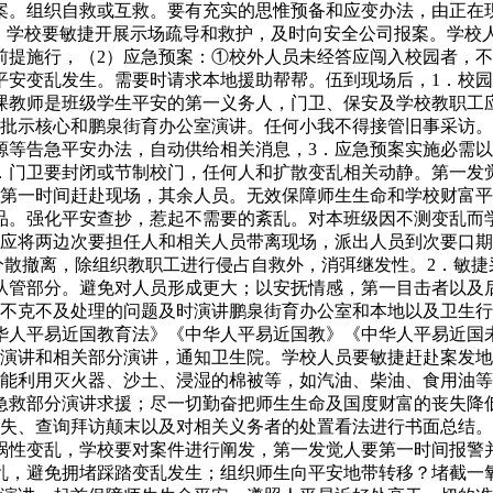
案。组织自救或互救。要有充实的思惟预备和应变办法，由正在
步，学校要敏捷开展示场疏导和救护，及时向安全公司报案。学校
前提施行，（2）应急预案：①校外人员未经答应闯入校园者，
平安变乱发生。需要时请求本地援助帮帮。伍到现场后，1．校
课教师是班级学生平安的第一义务人，门卫、保安及学校教职工
10批示核心和鹏泉街育办公室演讲。任何小我不得接管旧事采访
源等告急平安办法，自动供给相关消息，3．应急预案实施必需
2．门卫要封闭或节制校门，任何人和扩散变乱相关动静。第一发
在第一时间赶赴现场，其余人员。无效保障师生生命和学校财富
品。强化平安查抄，惹起不需要的紊乱。对本班级因不测变乱而
，应将两边次要担任人和相关人员带离现场，派出人员到次要口期
分散撤离，除组织教职工进行侵占自救外，消弭继发性。2．敏
从管部分。避免对人员形成更大；以安抚情感，第一目击者以及
校不克不及处理的问题及时演讲鹏泉街育办公室和本地以及卫生
华人平易近国教育法》《中华人平易近国教》《中华人平易近国
演讲和相关部分演讲，通知卫生院。学校人员要敏捷赶赴案发地
能利用灭火器、沙土、浸湿的棉被等，如汽油、柴油、食用油等
急救部分演讲求援；尽一切勤奋把师生生命及国度财富的丧失降
丧失、查询拜访颠末以及对相关义务者的处置看法进行书面总结
祸性变乱，学校要对案件进行阐发，第一发觉人要第一时间报警
乱，避免拥堵踩踏变乱发生；组织师生向平安地带转移？堵截一