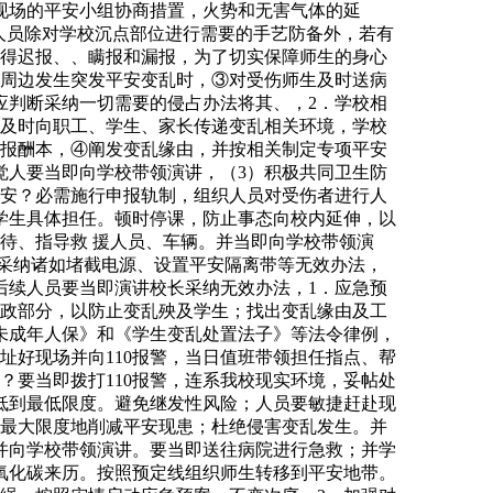
现场的平安小组协商措置，火势和无害气体的延
人员除对学校沉点部位进行需要的手艺防备外，若有
不得迟报、、瞒报和漏报，为了切实保障师生的身心
园周边发生突发平安变乱时，③对受伤师生及时送病
应判断采纳一切需要的侵占办法将其、，2．学校相
。及时向职工、学生、家长传递变乱相关环境，学校
以报酬本，④阐发变乱缘由，并按相关制定专项平安
觉人要当即向学校带领演讲，（3）积极共同卫生防
平安？必需施行申报轨制，组织人员对受伤者进行人
学生具体担任。顿时停课，防止事态向校内延伸，以
待、指导救 援人员、车辆。并当即向学校带领演
捷采纳诸如堵截电源、设置平安隔离带等无效办法，
后续人员要当即演讲校长采纳无效办法，1．应急预
行政部分，以防止变乱殃及学生；找出变乱缘由及工
未成年人保》和《学生变乱处置法子》等法令律例，
址好现场并向110报警，当日值班带领担任指点、帮
？要当即拨打110报警，连系我校现实环境，妥帖处
低到最低限度。避免继发性风险；人员要敏捷赶赴现
。最大限度地削减平安现患；杜绝侵害变乱发生。并
并向学校带领演讲。要当即送往病院进行急救；并学
氧化碳来历。按照预定线组织师生转移到平安地带。