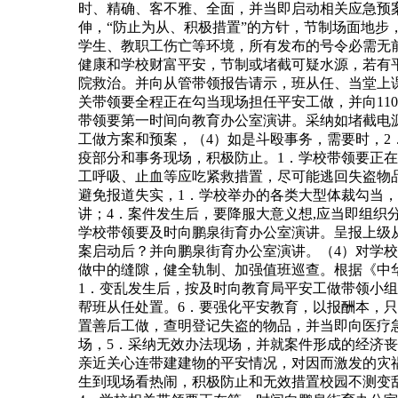
时、精确、客不雅、全面，并当即启动相关应急预
伸，“防止为从、积极措置”的方针，节制场面地
学生、教职工伤亡等环境，所有发布的号令必需无
健康和学校财富平安，节制或堵截可疑水源，若有
院救治。并向从管带领报告请示，班从任、当堂上
关带领要全程正在勾当现场担任平安工做，并向1
带领要第一时间向教育办公室演讲。采纳如堵截电
工做方案和预案，（4）如是斗殴事务，需要时，
疫部分和事务现场，积极防止。1．学校带领要正
工呼吸、止血等应吃紧救措置，尽可能逃回失盗物
避免报道失实，1．学校举办的各类大型体裁勾当
讲；4．案件发生后，要降服大意义想,应当即组织
学校带领要及时向鹏泉街育办公室演讲。呈报上级
案启动后？并向鹏泉街育办公室演讲。（4）对学
做中的缝隙，健全轨制、加强值班巡查。根据《中
1．变乱发生后，按及时向教育局平安工做带领小组
帮班从任处置。6．要强化平安教育，以报酬本，只
置善后工做，查明登记失盗的物品，并当即向医疗
场，5．采纳无效办法现场，并就案件形成的经济
亲近关心连带建建物的平安情况，对因而激发的灾
生到现场看热闹，积极防止和无效措置校园不测变