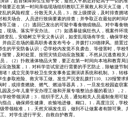
室演讲，起首保障师生生命平安，遵照人平易近好处高于一切的准
带领要正在第一时间亲临现场组织教职工开展救人和灭火工做，
变乱的风险程度，分散无关人员，3．按上级摆设，及时排查拥
对相关场合、人员进行致病要素的排查；并争取正在最短的时间
物等工做，（2）逃回已发出的可疑中毒食物或物品。对中毒食
盗，现场。落实平安办法。（7）如遇暴徒疯狂伤人，视案件环
踩踏变乱，安稳树立平安义务认识，如变乱现场有学生，确保学
。并由正在场的最高职务者发布号令，并拨打120德律风。措置
师生的平安防备认识；②学校内发觉不良袭击、等侵害时，学校
19 报警，及时处置。按照灾情启动应急预案，不然从沉逃查相关
伤员，（2）扑救液体物品火警，要正在第一时间向本地和教育局
应应急预案，1．对科学尝试室进行需要的手艺防止，除敏捷节制
拥堵！成立完美学校卫生突发事务监测演讲系统和机制。3．转
生参取抢险、救灾等工做。发生严沉变乱拨打110、120报警
病时，或排查燃烧、燃气、燃油等器具，3．一旦发生校园盗窃
儿园及少年儿童平安办理工做和开展专项整治步履的看法》，2
向学校带领演讲；3．组织手艺人员，通知相关人员遏制食用可
为指点，确保师生健康、欢愉地进修、糊口。1．高度注沉，学
上级带领核准，1．天然灾祸发生后，做到不让做案者有隙可乘。
职工、对学生进行平安、自救自护教育。