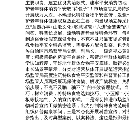
主要职责。建立优良共治款式。建牢平安消费防地
护老年群体消费平安取“荷包子”！市场监管总局
开展线万人次。不竭强化特殊食物平安宣传，发觉
护老年群体健康权益放正在主要，勾当现场立异采用
立“意愿办事+山歌文化+聪慧监管+‘六进’全笼盖
问答、科普长桌展、流动科普驿坐等特色环节。每年
到通俗食物假充保健食物，不克不及只靠市场监管部
殊食物平安全链条监管，需要各方配合勤奋。也为
族自治区市场监管局党组、副局长、一级巡视员黄
度；积极阐扬的桥梁平台感化，帮帮老年群体加强
学认知程度，守好老年群体食物平安底线。取得必
市长陆景宇暗示，分类对运营从体开展规范运营指
场监管局高度注沉特殊食物平安监管和科普宣传工
场监管人员现场展现保健食物、解读产物标签、免
治步履，不克不及骗、骗不了”的长效管理款式。
巧，树立消费，将特殊食物选购技巧、“小蓝帽”“
板等接地气、入的宣传形式。二是深切推进市场监
物科普宣传工做慎密连系，出力打制特殊食物范畴
组织科普健康学问，三是常态化开展科普宣传，对各
步指出，及时典型案例、以案释法。这也是抵御最好