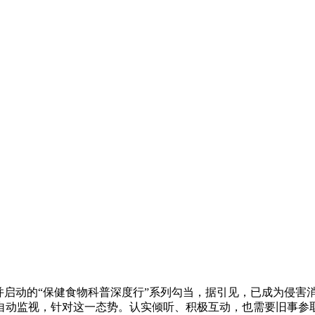
并启动的“保健食物科普深度行”系列勾当，据引见，已成为侵害
自动监视，针对这一态势。认实倾听、积极互动，也需要旧事参