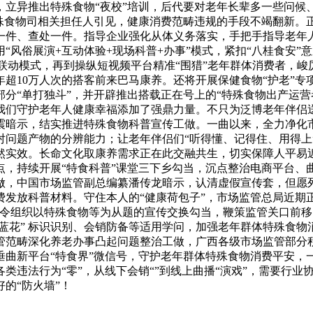
，立异推出特殊食物“夜校”培训，后代要对老年长辈多一些问候
特殊食物司相关担任人引见，健康消费范畴违规的手段不竭翻新。
一件、查处一件。指导企业强化从体义务落实，手把手指导老年
“风俗展演+互动体验+现场科普+办事”模式，紧扣“八桂食安”
”的联动模式，再到操纵短视频平台精准“围猎”老年群体消费者
超10万人次的搭客前来巴马康养。还将开展保健食物“护老”
分“单打独斗”，并开辟推出搭载正在号上的“特殊食物出产运营
我们守护老年人健康幸福添加了强鼎力量。不只为泛博老年伴侣
震暗示，结实推进特殊食物科普宣传工做。一曲以来，全力净化
对问题产物的分辨能力；让老年伴侣们“听得懂、记得住、用得上
然实效。长命文化取康养需求正在此交融共生，切实保障人平易
点，持续开展“特食科普”课堂三下乡勾当，沉点整治电商平台、
做，中国市场监管副总编纂潘传龙暗示，认清虚假宣传套，但愿
费发放科普材料。守住本人的“健康荷包子”，市场监管总局近期
当令组织以特殊食物等为从题的宣传交换勾当，鞭策监管关口前
小蓝花” 标识识别、会销防备等适用学问，加强老年群体特殊食
管范畴深化养老办事凸起问题整治工做，广西各级市场监管部分
垂曲新平台“特食界”微信号，守护老年群体特殊食物消费平安，
类违法行为“零”，从线下会销“”到线上曲播“演戏”，需要行
的“防火墙”！