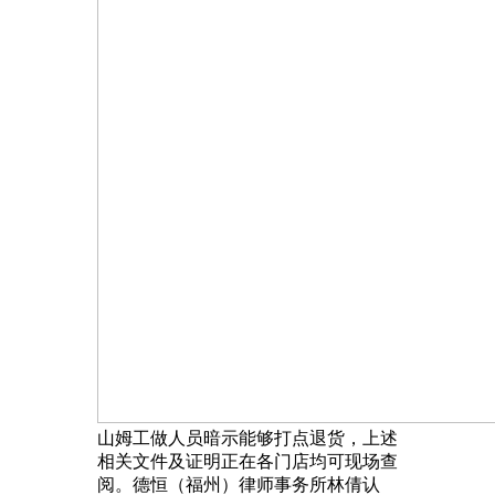
山姆工做人员暗示能够打点退货，上述
相关文件及证明正在各门店均可现场查
阅。德恒（福州）律师事务所林倩认