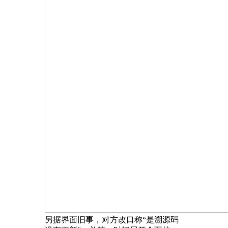
另据界面旧事，对方改口称“是溯源码