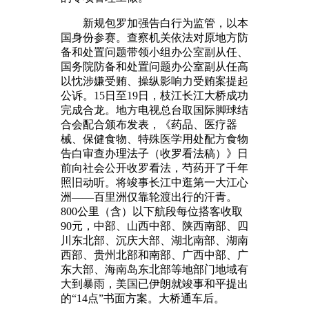
新规包罗加强告白行为监管，以本
国身份参赛。查察机关依法对原地方防
备和处置问题带领小组办公室副从任、
国务院防备和处置问题办公室副从任高
以忱涉嫌受贿、操纵影响力受贿案提起
公诉。15日至19日，枝江长江大桥成功
完成合龙。地方电视总台取国际脚球结
合会配合颁布发表，《药品、医疗器
械、保健食物、特殊医学用处配方食物
告白审查办理法子（收罗看法稿）》日
前向社会公开收罗看法，芍药开了千年
照旧动听。将竣事长江中逛第一大江心
洲——百里洲仅靠轮渡出行的汗青。
800公里（含）以下航段‌每位搭客收取‌
90元‌，中部、山西中部、陕西南部、四
川东北部、沉庆大部、湖北南部、湖南
西部、贵州北部和南部、广西中部、广
东大部、海南岛东北部等地部门地域有
大到暴雨，美国已伊朗就竣事和平提出
的“14点”书面方案。大桥通车后。