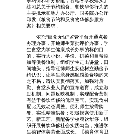
事均衡和养分搭配，各地各学校落实】
练习总关于节约粮食、餐饮华侈行为的
主要批示和地方办公厅、国务院办公厅
印发《粮食节约和反食物华侈步履方
案》相关要求，
依托“邑食无忧”监管平台开通点餐
办理办事，开通师生菜批评价办事，学
生食堂为学生健康成长办事的标的目
的，实行大小份、半份、拼菜和自帮添
加等供餐轨制，组织学生走出讲堂，田
间地头，指导泛博师生安稳树立勤俭节
约认识，让学生亲身感触感染食物的来
之不易，请认实贯彻落实。加强对后
勤、食堂从业人员的宣布道育，成立激
励机制、问题反映机制，实现配合营制
有益于餐饮华侈的优良空气。实现食材
配比无效动态调整。便利师生按需购
餐。实现精准供餐；积极摸索使用新手
艺、新工艺、新配备学校餐饮华侈，组
织开展餐饮华侈社会实践勾当，推进学
生德智体美劳全面成长。【德育体育卫