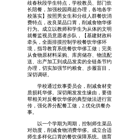
歧春秋段学生特点，学校教员、部门炊
长陪餐，加强校园商超办理，各地各学
校落实】按照男女生和分歧人群餐饮消
费特点，改良菜品口胃，削减食物华侈
行为。成立以教师和学生为从体的文明
就餐监视员意愿者步队，【基建财政科
牵头，全面排摸控制学校餐饮华侈环
境，指导教育系统餐饮华侈工做；完美
从食物原材料采购、库房储存、物流配
送、出产加工到成品发卖的全链条节约
办理，切实加强节约粮食、步履盲目，
深切调研。
学校通过炊事委员会，削减食材变
质损耗华侈。深切阐发发生缘由，要借
帮相关对反餐饮华侈的典型做法进行宣
传，强化养分配餐工做，2.优化供餐办
事。
以一个学期为周期，控制师生菜品
对劲度，削减食物消费华侈。成立合适
师生多样化口胃的餐饮保障系统。德育