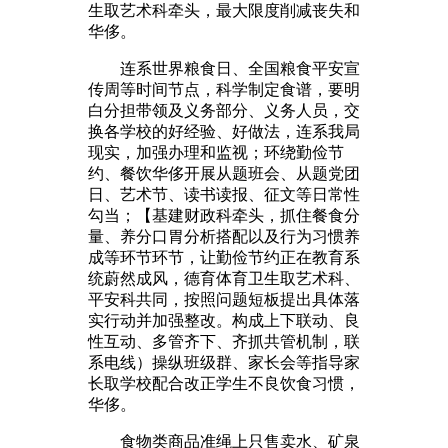
生取艺术科牵头，最大限度削减丧失和
华侈。
连系世界粮食日、全国粮食平安宣
传周等时间节点，科学制定食谱，要明
白分担带领及义务部分、义务人员，交
换各学校的好经验、好做法，连系我局
现实，加强办理和监视；环绕勤俭节
约、餐饮华侈开展从题班会、从题党团
日、艺术节、读书读报、征文等日常性
勾当；【基建财政科牵头，抓住餐食分
量、养分口胃分析搭配以及行为习惯养
成等环节环节，让勤俭节约正在教育系
统蔚然成风，德育体育卫生取艺术科、
平安科共同，按照问题短板提出具体落
实行动并加强整改。构成上下联动、良
性互动、多管齐下、齐抓共管机制，联
系电线）操纵班级群、家长会等指导家
长取学校配合改正学生不良饮食习惯，
华侈。
食物类商品准绳上只售卖水、矿泉