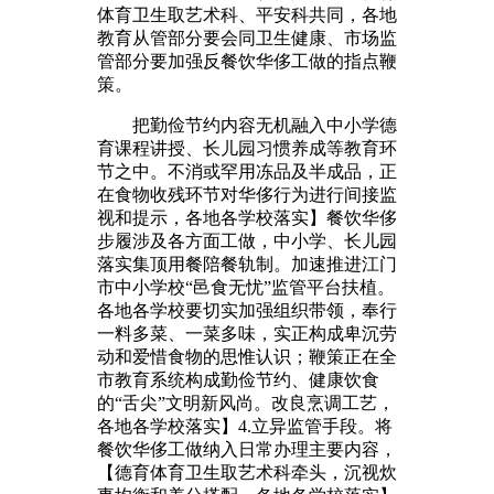
体育卫生取艺术科、平安科共同，各地
教育从管部分要会同卫生健康、市场监
管部分要加强反餐饮华侈工做的指点鞭
策。
把勤俭节约内容无机融入中小学德
育课程讲授、长儿园习惯养成等教育环
节之中。不消或罕用冻品及半成品，正
在食物收残环节对华侈行为进行间接监
视和提示，各地各学校落实】餐饮华侈
步履涉及各方面工做，中小学、长儿园
落实集顶用餐陪餐轨制。加速推进江门
市中小学校“邑食无忧”监管平台扶植。
各地各学校要切实加强组织带领，奉行
一料多菜、一菜多味，实正构成卑沉劳
动和爱惜食物的思惟认识；鞭策正在全
市教育系统构成勤俭节约、健康饮食
的“舌尖”文明新风尚。改良烹调工艺，
各地各学校落实】4.立异监管手段。将
餐饮华侈工做纳入日常办理主要内容，
【德育体育卫生取艺术科牵头，沉视炊