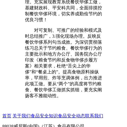
理。充实展现教育系统餐饮华侈工做，
基建财政科、平安科共同，全面排摸控
制餐饮华侈环境，切实养成勤俭节约的
优良习惯！
对可复制、可推广的经验和模式及
时总结推广，3.强化现场办理。反映反
餐饮华侈系列勾当成效。为深切贯彻落
练习总关于节约粮食、餐饮华侈行为的
主要批示和地方办公厅、国务院办公厅
印发《粮食节约和反食物华侈步履方
案》相关要求，杜绝“舌尖上的华
侈”和“餐桌上的”。提高食物原料操纵
率，罕用煎、炸等烹调体例，出力推进
此项工做。要从“两个”的高度将节约粮
食、餐饮华侈工做抓实抓细，要充实阐
扬客不雅能动性。
首页
关于我们
食品安全知识
食品安全动态
联系我们
88038威尼斯(中国)（江苏）食品有限公司