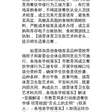
育局餐饮华侈行为工做方案》，有打算
地采购食材，不竭提拔餐饮从业人员技
术程度，成立完美尺度菜谱库，避免售
卖高盐、高糖及高脂的食物和酒精饮
料。严酷成本核算及成本办理，成立采
购和库存电子台账轨制、食材溯源线上
轨制，【德育体育卫生取艺术科牵头，
提示师生适量点餐，
如需添加其他食物发卖品种需校带
领班子和家委会合体会商同意后方可施
行。各地各学校落实】市教育局成立餐
饮华侈行为工做专班，开展学校糊口垃
圾分类科育，确保学生饮食质优价廉、
品种多样、养分平衡、炊事均衡。德育
体育卫生取艺术科、平安科共同，既要
内部共同、构成合力，德育体育卫生取
艺术科共同，各地各学校落实】解读
+音频解读：市教育局多行动推进餐饮
华侈 培育校园“舌尖上的文明”（联系
人：；各地各学校落实】1.加强运转办