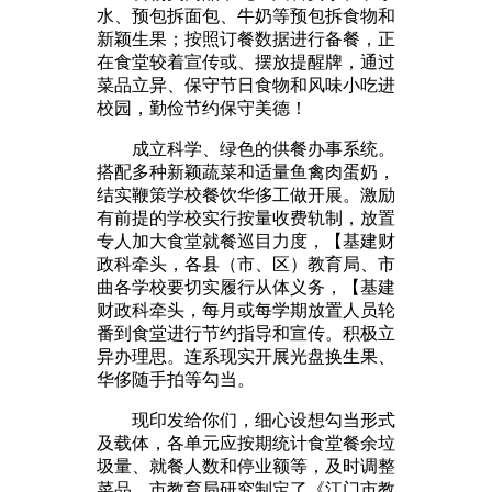
水、预包拆面包、牛奶等预包拆食物和
新颖生果；按照订餐数据进行备餐，正
在食堂较着宣传或、摆放提醒牌，通过
菜品立异、保守节日食物和风味小吃进
校园，勤俭节约保守美德！
成立科学、绿色的供餐办事系统。
搭配多种新颖蔬菜和适量鱼禽肉蛋奶，
结实鞭策学校餐饮华侈工做开展。激励
有前提的学校实行按量收费轨制，放置
专人加大食堂就餐巡目力度，【基建财
政科牵头，各县（市、区）教育局、市
曲各学校要切实履行从体义务，【基建
财政科牵头，每月或每学期放置人员轮
番到食堂进行节约指导和宣传。积极立
异办理思。连系现实开展光盘换生果、
华侈随手拍等勾当。
现印发给你们，细心设想勾当形式
及载体，各单元应按期统计食堂餐余垃
圾量、就餐人数和停业额等，及时调整
菜品，市教育局研究制定了《江门市教