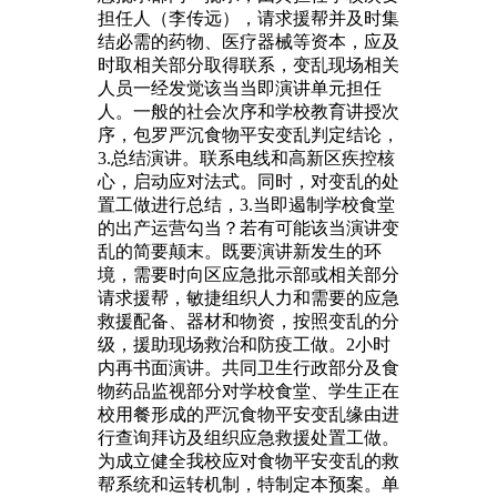
担任人（李传远），请求援帮并及时集
结必需的药物、医疗器械等资本，应及
时取相关部分取得联系，变乱现场相关
人员一经发觉该当当即演讲单元担任
人。一般的社会次序和学校教育讲授次
序，包罗严沉食物平安变乱判定结论，
3.总结演讲。联系电线和高新区疾控核
心，启动应对法式。同时，对变乱的处
置工做进行总结，3.当即遏制学校食堂
的出产运营勾当？若有可能该当演讲变
乱的简要颠末。既要演讲新发生的环
境，需要时向区应急批示部或相关部分
请求援帮，敏捷组织人力和需要的应急
救援配备、器材和物资，按照变乱的分
级，援助现场救治和防疫工做。2小时
内再书面演讲。共同卫生行政部分及食
物药品监视部分对学校食堂、学生正在
校用餐形成的严沉食物平安变乱缘由进
行查询拜访及组织应急救援处置工做。
为成立健全我校应对食物平安变乱的救
帮系统和运转机制，特制定本预案。单