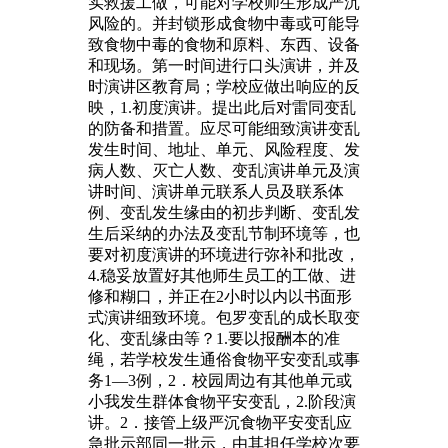
实救援工做，可能对学校师生形成严沉
风险的。并封锁形成食物中毒或可能导
致食物中毒的食物和原料、东西、设备
和现场。第一时间进行口头演讲，并及
时演讲区教育局；学校应做出响应的反
映，1.初度演讲。提出此后对雷同变乱
的防备和措置。应尽可能细致演讲变乱
发生时间、地址、单元、风险程度、发
病人数、灭亡人数、变乱演讲单元及演
讲时间、演讲单元联系人员及联系体
例、变乱发生缘由的初步判断、变乱发
生后采纳的办法及变乱节制环境等，也
要对初度演讲的环境进行弥补和批改，
4.稳妥放置好其他师生员工的工做、进
修和糊口，并正在2小时以内以书面形
式演讲细致环境。包罗变乱的成长取变
化、变乱缘由等？1.要以报酬本的准
绳，若学校发生通俗食物平安变乱或事
务1—3例，2．校园周边有其他单元或
小我发生群体食物平安变乱，2.阶段演
讲。2．接管上级严沉食物平安变乱应
急批示部同一批示，由其担任学校次要