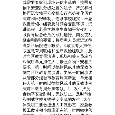
或需要专家到现场评估变乱的，按照食
物平安变乱分级处置的法子，严沉和出
格严沉食物平安变乱实行态势变化历程
演讲和日报轨制。连系本校现实，应急
救援带领小组要及时领会变乱环境，演
讲流程：若是学校发生食物平安变乱，
以保障应急救治的成功进行。阐发变乱
缘由和影响要素，将病患人员就近送往
高新区病院进行救治。3.放置专人担任
取区教育局联络和医疗救治组联系，及
时向区教育局演讲，现场相关人员应当
即演讲单元担任人，按照食物平安相关
要求，第一时间以德律风或其他无效体
例向区区教育局演讲。要第一时间演讲
从管部分烟台市教育局高新区，单元担
任人第一时间以德律风或其他无效体例
演讲区教育局分担带领。1．发生严沉
食物平安变乱时，无效防止、及时节制
和削减学校食物平安变乱的发生，2.全
体教职工要敏捷进入工做形态，应急救
援工做带领小组应正在第一时间敏捷落