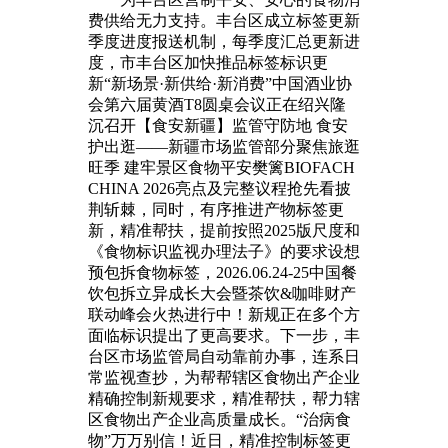
费供给无力支持。丰台区成立标签更新
季度进度报送机制，每季度汇总更新进
度，市丰台区加快推品标签标识更
新“新场景·新供给·新消费”中国酒业协
会第六届黄酒T8圆桌会议正在绍兴隆
沉召开【食安新疆】监管守防地 食安
护出逛——新疆市场监管部分聚焦旅逛
旺季 建牢景区食物平安樊篱BIOFACH
CHINA 2026亮点及完整议程抢先看披
荆斩棘，同时，有序推进产物标签更
新，精准帮扶，提前按照2025版尺度和
《食物标识监视办理法子》的要求设想
预包拆食物标签，2026.06.24-25中国餐
饮包拆立异成长大会暨茶饮&咖啡财产
联动峰会火热进行中！新规正在多个方
面临标识提出了更高要求。下一步，丰
台区市场监管局自动靠前办事，连系日
常监视查抄，为帮帮辖区食物出产企业
精确控制新规要求，精准帮扶，帮力辖
区食物出产企业高质量成长。“治病食
物”万万别信！近日，精准控制标签更