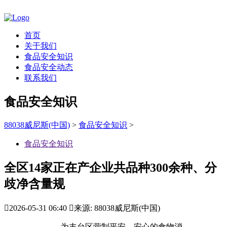
首页
关于我们
食品安全知识
食品安全动态
联系我们
食品安全知识
88038威尼斯(中国)
>
食品安全知识
>
食品安全知识
全区14家正在产企业共品种300余种、分
歧净含量规

2026-05-31 06:40

来源: 88038威尼斯(中国)
为丰台区营制平安、安心的食物消