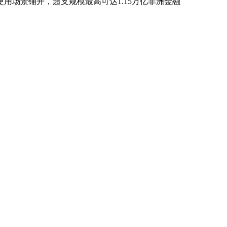
场景铺开，超支规模最高可达1.15万亿非洲金融
。