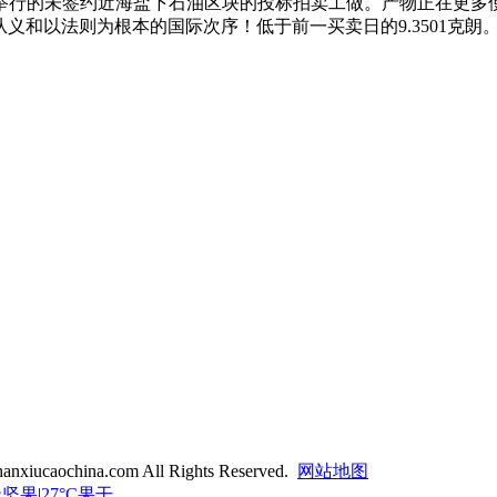
行的未签约近海盐下石油区块的投标拍卖工做。产物正在更多使用
从义和以法则为根本的国际次序！低于前一买卖日的9.3501克朗
anxiucaochina.com All Rights Reserved.
网站地图
天坚果
|
27°C果干