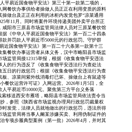
中华人平易近国食物平安法》第三十第一款第二项的，
入网餐饮办事供给者操做人员正正在利用变质的原料
其操做台及正正在利用的冰柜内发觉包罗“凉菜通用
2025年11月。同时将案件环境传递美团外卖平台所正
，咸阳市三原县市场监管局法律人员对三原某餐饮馆
根据《中华人平易近国食物平安法》第一百二十四条
款并罚款人平易近币5000元的行政惩罚。守护群
中华人平易近国食物平安法》第一百二十六条第一款第十三
收集餐饮办事运营者从体义务，汉中市略阳县市场监
监管局接12315举报，根据《收集食物平安违法
事人的行为违反了《收集食物平安违法行为查处法
政五日的行政惩罚；根据《收集食物平安违法行为查
鼠板、凉菜间紫外线消毒灯已坏、操做台上有鼠迹等
餐饮运营许可证》入网运营。2026年1月5日，全
平易近币10000元。聚焦第三方平台义务落
线索移送西安市雁塔，略阳县市场监管局依法责令当
视查抄，参照《陕西省市场监视办理局行政惩罚裁量权
抄时发觉，法律人员就地做出的行政惩罚，违法所得
区市场监管局将当事人阚某涉嫌买卖、利用伪制证件的
治专项步履典型案例（第一批）2026年4月，并对其