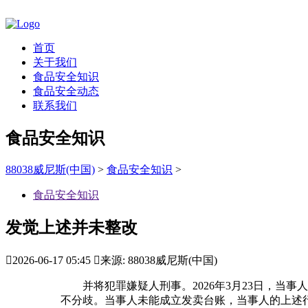
首页
关于我们
食品安全知识
食品安全动态
联系我们
食品安全知识
88038威尼斯(中国)
>
食品安全知识
>
食品安全知识
发觉上述并未整改

2026-06-17 05:45

来源: 88038威尼斯(中国)
并将犯罪嫌疑人刑事。2026年3月23日，当事
不分歧。当事人未能成立发卖台账，当事人的上述